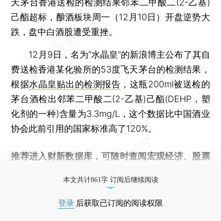
天茅台香港送检的检测结果邻苯二甲酸二(2-乙基)
己酯超标，酿酒板块周一（12月10日）开盘逆势大
跌，盘中白酒股遭受重挫。
12月9日，名为“水晶皇”的新浪博主公布了其自
费送检香港某化验所的53度飞天茅台的检测结果，
根据
水晶皇贴出的检测报告
，这瓶200ml被送检的
茅台酒检出邻苯二甲酸二(2-乙基)己酯(DEHP，塑
化剂的一种)含量为3.3mg/L，这个数据比中国酒业
协会此前引用的国家标准高了120%。
推荐进入
财新数据库
，可随时查阅宏观经济、股票
债券、公司人物，财经信息尽在掌握。
本文共计861字 订阅后继续阅读
登录
后获取已订阅的阅读权限