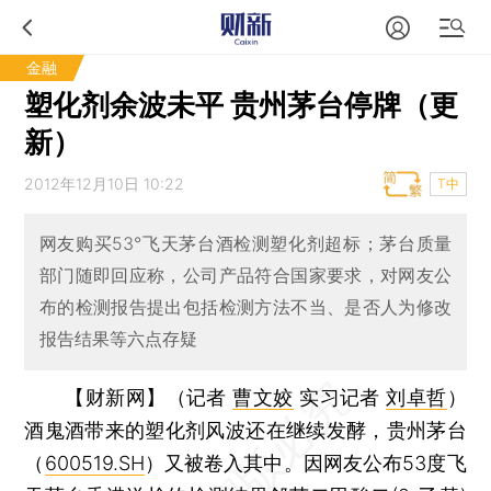
金融
塑化剂余波未平 贵州茅台停牌（更
新）
2012年12月10日 10:22
T中
网友购买53°飞天茅台酒检测塑化剂超标；茅台质量
部门随即回应称，公司产品符合国家要求，对网友公
布的检测报告提出包括检测方法不当、是否人为修改
报告结果等六点存疑
【财新网】（记者
曹文姣
实习记者
刘卓哲
）
酒鬼酒带来的塑化剂风波还在继续发酵，贵州茅台
（
600519.SH
）又被卷入其中。因网友公布53度飞