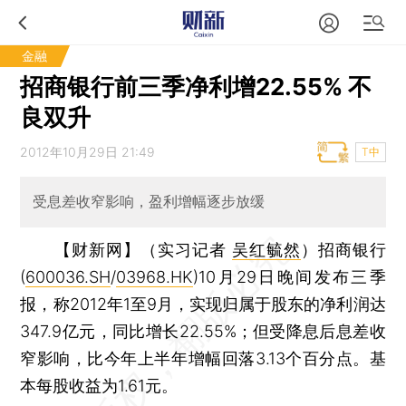
金融
招商银行前三季净利增22.55% 不
良双升
2012年10月29日 21:49
T中
受息差收窄影响，盈利增幅逐步放缓
【财新网】（实习记者
吴红毓然
）
招商银行
(
600036.SH
/
03968.HK
)10月29日晚间发布三季
报，称2012年1至9月，实现归属于股东的净利润达
347.9亿元，同比增长22.55%；但受降息后息差收
窄影响，比今年上半年增幅回落3.13个百分点。基
本每股收益为1.61元。