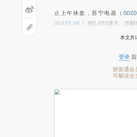
止上午休盘，苏宁电器（
0020
00493.HK
）报0.650港元，跌幅9
本文共计
登录
后
财新通会
可畅读全