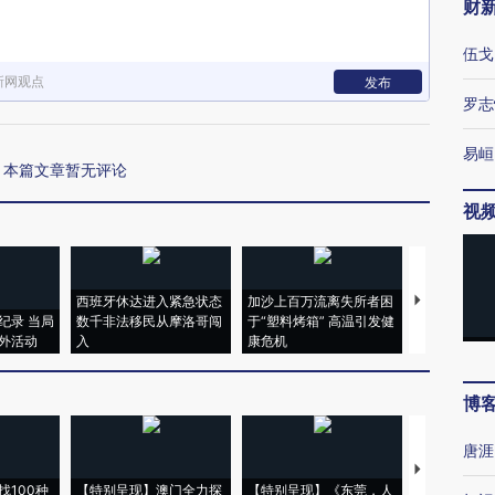
财
伍戈
新网观点
发布
罗志
易峘
本篇文章暂无评论
视
西班牙休达进入紧急状态
加沙上百万流离失所者困
视线｜HYR
纪录 当局
数千非法移民从摩洛哥闯
于“塑料烤箱” 高温引发健
术：是什么
外活动
入
康危机
心“花钱找虐
博
唐涯
【推广】走
找100种
【特别呈现】澳门全力探
【特别呈现】《东莞，人
会，让数智科