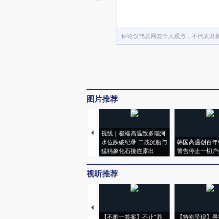
评论仅代表网友个人观点，不代表财
图片推荐
视线｜极端高温致多瑙河
水位跌破纪录 二战沉船与
韩国高温创百年
猛犸象化石接连露出
警告停止一切户
视听推荐
【不唯一答案】不止“养
【特别呈现】寻