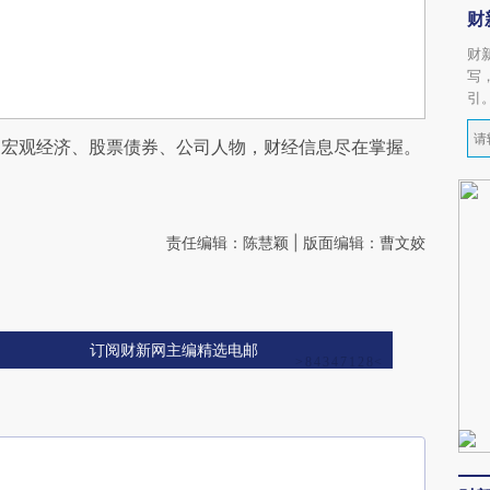
财
财
写
引
阅宏观经济、股票债券、公司人物，财经信息尽在掌握。
责任编辑：陈慧颖 | 版面编辑：曹文姣
订阅财新网主编精选电邮