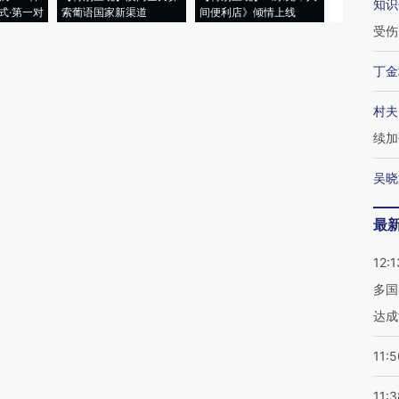
知识
式·第一对
索葡语国家新渠道
间便利店》倾情上线
业
受伤
丁金
村夫
续加
吴晓
最
12:1
多国
达成
11:5
11:3