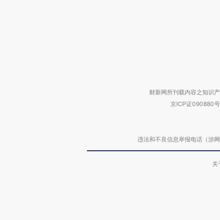
财新网所刊载内容之知识产
京ICP证090880号
违法和不良信息举报电话（涉网络暴力有
关