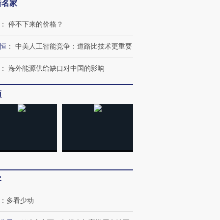
新名家
：
停不下来的价格？
恒
：
中美人工智能竞争：道路比技术更重要
：
海外能源供给缺口对中国的影响
频
OX的吸金
马航飞行员跨国走私7万
视线｜被称为“蟑螂”的印
让中产们甘
粒摇头丸 尿检体内含3种
度Z世代 用街头抗争将教
秘鲁纳斯
”？
毒品
育部长拱下台
13人遇难
客
：
多看少动
进第四届链博
【商旅对话】华住集团
技“链”接产
【特别呈现】寻找100种
CFO：不靠规模取胜，华
【特别呈