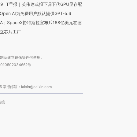
29
T早报｜英伟达或拟下调下代GPU显存配
Open AI为免费用户默认提供GPT-5.6
NA；SpaceX协特斯拉宣布斥168亿美元在德
立芯片工厂
复制及建立镜像等任何使用。
010502034662号
箱：laixin@caixin.com
链接