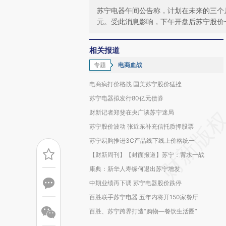
苏宁电器午间公告称，计划在未来的三个
元。受此消息影响，下午开盘后苏宁股价
相关报道
专题
电商血战
电商疯打价格战 国美苏宁股价猛挫
苏宁电器拟发行80亿元债券
财新记者郑斐在央广谈苏宁迷局
苏宁股价波动 张近东补充信托质押股票
苏宁易购推进3C产品线下线上价格统一
【财新周刊】【封面报道】苏宁：背水一战
康典：新华人寿缘何退出苏宁增发
中期业绩再下调 苏宁电器股价跌停
百胜联手苏宁电器 五年内将开150家餐厅
百胜、苏宁跨界打造“购物—餐饮生活圈”