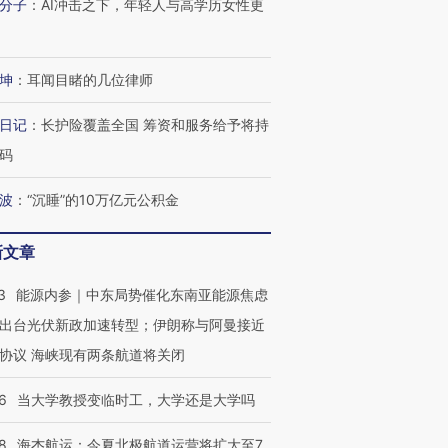
分子
：
AI冲击之下，年轻人与高学历女性更
有意思的生活方式·第三对
住三大增长引擎是什么？
有意思的
坤
：
耳闻目睹的几位律师
日记
：
长护险覆盖全国 筹资和服务给予将持
码
波
：
“沉睡”的10万亿元公积金
新文章
3
能源内参｜中东局势催化东南亚能源焦虑
出台光伏新政加速转型；伊朗称与阿曼接近
协议 海峡现有两条航道将关闭
6
当大学教授变临时工，大学还是大学吗
8
海杰航运：今夏北极航道运营将扩大至7