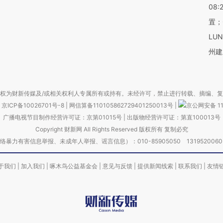
08:
置；
LU
州建
权为财新传媒及/或相关权利人专属所有或持有。未经许可，禁止进行转载、摘编、
京ICP备10026701号-8
|
网信算备110105862729401250013号
|
京公网安备 11
广播电视节目制作经营许可证：京第01015号
|
出版物经营许可证：第直100013号
Copyright 财新网 All Rights Reserved 版权所有 复制必究
害信息举报、未成年人举报、谣言信息）：010-85905050 13195200605 举报邮
于我们
|
加入我们
|
啄木鸟公益基金会
|
意见与反馈
|
提供新闻线索
|
联系我们
|
友情