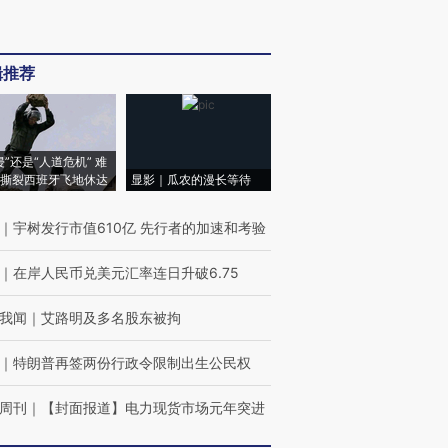
辑推荐
侵”还是“人道危机” 难
撕裂西班牙飞地休达
显影｜瓜农的漫长等待
｜
宇树发行市值610亿 先行者的加速和考验
｜
在岸人民币兑美元汇率连日升破6.75
我闻
｜
艾路明及多名股东被拘
｜
特朗普再签两份行政令限制出生公民权
周刊
｜
【封面报道】电力现货市场元年突进