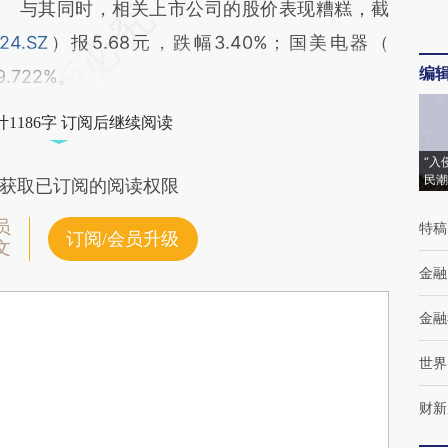
与其同时，相关上市公司的股价表现糟糕，截
24.SZ
）报5.68元，跌幅3.40%；国美电器（
编
.722%。
1186字 订阅后继续阅读
“入
民潮
获取已订阅的阅读权限
员
特稿
订阅/会员升级
文
金融
金融
世界
财新