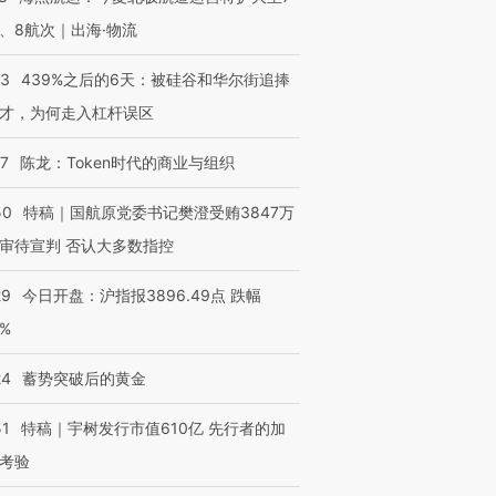
、8航次｜出海·物流
53
439%之后的6天：被硅谷和华尔街追捧
才，为何走入杠杆误区
07
陈龙：Token时代的商业与组织
50
特稿｜国航原党委书记樊澄受贿3847万
审待宣判 否认大多数指控
29
今日开盘：沪指报3896.49点 跌幅
0%
24
蓄势突破后的黄金
51
特稿｜宇树发行市值610亿 先行者的加
考验