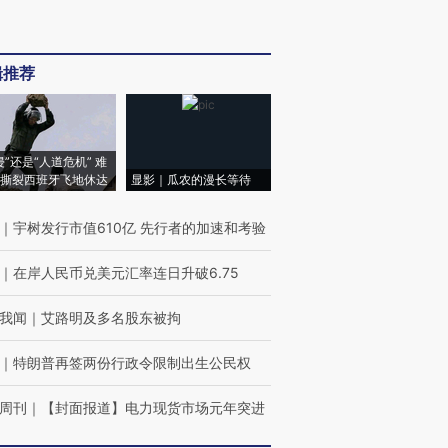
辑推荐
侵”还是“人道危机” 难
撕裂西班牙飞地休达
显影｜瓜农的漫长等待
｜
宇树发行市值610亿 先行者的加速和考验
｜
在岸人民币兑美元汇率连日升破6.75
我闻
｜
艾路明及多名股东被拘
｜
特朗普再签两份行政令限制出生公民权
周刊
｜
【封面报道】电力现货市场元年突进