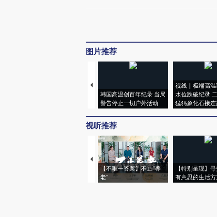
图片推荐
视线｜极端高温
韩国高温创百年纪录 当局
水位跌破纪录 
警告停止一切户外活动
猛犸象化石接连
视听推荐
【不唯一答案】不止“养
【特别呈现】寻
老”
有意思的生活方