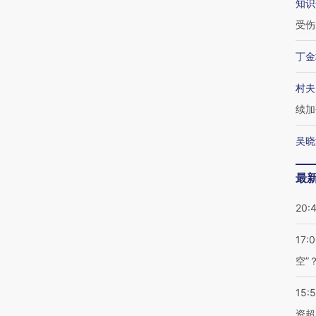
知识
受伤
丁金
村夫
续加
吴晓
最
20:
17:
空”
15:
资超