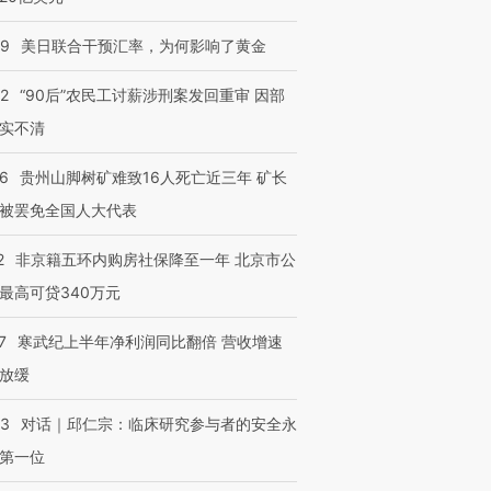
09
美日联合干预汇率，为何影响了黄金
32
“90后”农民工讨薪涉刑案发回重审 因部
实不清
36
贵州山脚树矿难致16人死亡近三年 矿长
被罢免全国人大代表
2
非京籍五环内购房社保降至一年 北京市公
最高可贷340万元
7
寒武纪上半年净利润同比翻倍 营收增速
放缓
53
对话｜邱仁宗：临床研究参与者的安全永
第一位