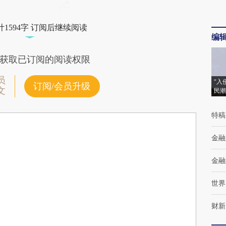
1594字 订阅后继续阅读
编
获取已订阅的阅读权限
员
“入
订阅/会员升级
文
民潮
特稿
金融
金融
世界
财新