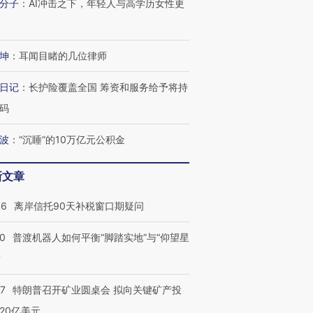
分子
：
AI冲击之下，年轻人与高学历女性更
坤
：
耳闻目睹的几位律师
日记
：
长护险覆盖全国 筹资和服务给予将持
码
波
：
“沉睡”的10万亿元公积金
新文章
46
离岸信托90天补税窗口期疑问
00
普渡机器人如何平衡“脚踏实地”与“仰望星
？
57
特朗普召开矿业圆桌会 拟向关键矿产投
20亿美元