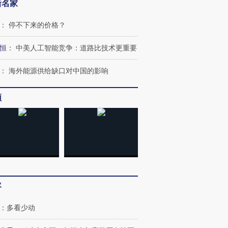
新名家
：
停不下来的价格？
恒
：
中美人工智能竞争：道路比技术更重要
：
海外能源供给缺口对中国的影响
跨国走私7万
视线｜被称为“蟑螂”的印
视线｜“入侵”还是“人道危
频
检体内含3种
度Z世代 用街头抗争将教
机”？难民潮撕裂西班牙
秘鲁纳斯
育部长拱下台
飞地休达
13人遇难
进第四届链博
【商旅对话】华住集团
技“链”接产
【特别呈现】寻找100种
CFO：不靠规模取胜，华
【特别呈
客
有意思的生活方式·第三对
住三大增长引擎是什么？
有意思的
：
多看少动