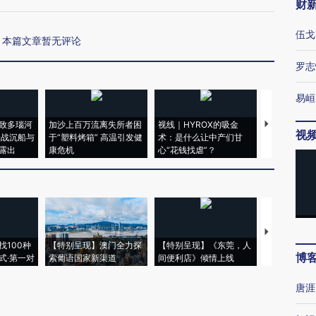
财
伍戈
本篇文章暂无评论
罗志
易峘
致多瑙河
加沙上百万流离失所者困
视线｜HYROX的吸金
马航飞行员
视
二战沉船与
于“塑料烤箱” 高温引发健
术：是什么让中产们甘
粒摇头丸 尿
露出
康危机
心“花钱找虐”？
毒品
【推广】走
找100种
【特别呈现】澳门全力探
【特别呈现】《东莞，人
会，让数智科
博
式·第一对
索葡语国家新渠道
间便利店》倾情上线
业
唐涯