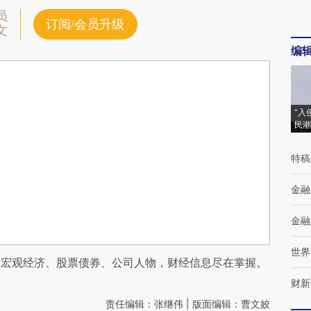
员
订阅/会员升级
文
编
“入
民潮
特稿
金融
金融
世界
阅宏观经济、股票债券、公司人物，财经信息尽在掌握。
财新
责任编辑：张继伟 | 版面编辑：曹文姣