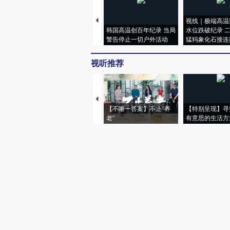
视线｜极端高温
韩国高温创百年纪录 当局
水位跌破纪录 
警告停止一切户外活动
猛犸象化石接连
视听推荐
【不唯一答案】不止“养
【特别呈现】寻
老”
有意思的生活方