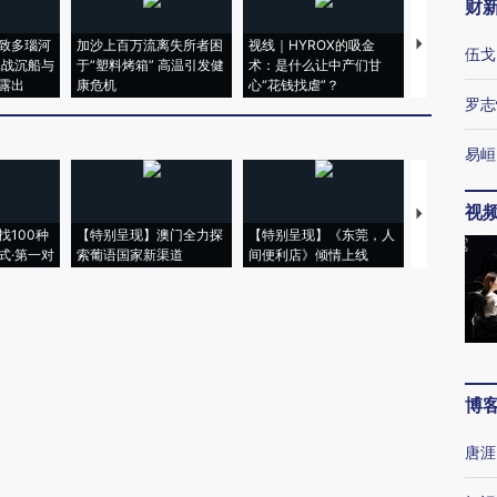
财
致多瑙河
加沙上百万流离失所者困
视线｜HYROX的吸金
马航飞行员
伍戈
二战沉船与
于“塑料烤箱” 高温引发健
术：是什么让中产们甘
粒摇头丸 尿
露出
康危机
心“花钱找虐”？
毒品
罗志
易峘
视
【推广】走
找100种
【特别呈现】澳门全力探
【特别呈现】《东莞，人
会，让数智科
式·第一对
索葡语国家新渠道
间便利店》倾情上线
业
博
唐涯