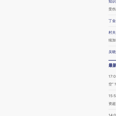
知识
受伤
丁金
村夫
续加
吴晓
最
17:
空”
15:
资超
14: