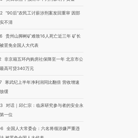
32
“90后”农民工讨薪涉刑案发回重审 因部
实不清
36
贵州山脚树矿难致16人死亡近三年 矿长
被罢免全国人大代表
2
非京籍五环内购房社保降至一年 北京市公
最高可贷340万元
7
寒武纪上半年净利润同比翻倍 营收增速
放缓
53
对话｜邱仁宗：临床研究参与者的安全永
第一位
06
全国人大常委会：六名将领涉嫌严重违
法 被罢免全国人大代表