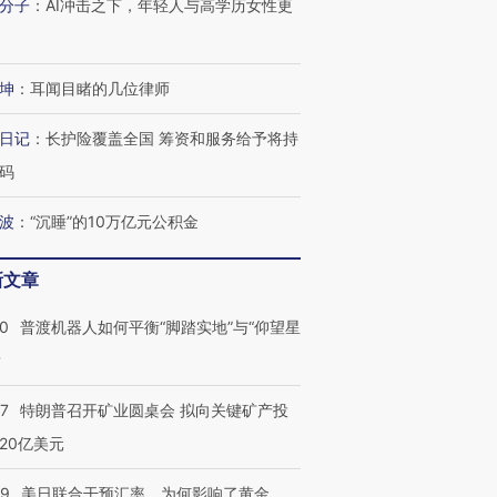
分子
：
AI冲击之下，年轻人与高学历女性更
坤
：
耳闻目睹的几位律师
日记
：
长护险覆盖全国 筹资和服务给予将持
码
波
：
“沉睡”的10万亿元公积金
新文章
00
普渡机器人如何平衡“脚踏实地”与“仰望星
？
57
特朗普召开矿业圆桌会 拟向关键矿产投
20亿美元
09
美日联合干预汇率，为何影响了黄金