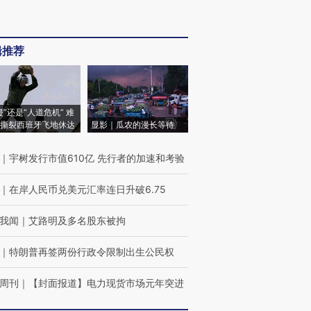
辑推荐
侵”还是“人道危机” 难
撕裂西班牙飞地休达
显影｜瓜农的漫长等待
｜
宇树发行市值610亿 先行者的加速和考验
｜
在岸人民币兑美元汇率连日升破6.75
我闻
｜
艾路明及多名股东被拘
｜
特朗普再签两份行政令限制出生公民权
周刊
｜
【封面报道】电力现货市场元年突进