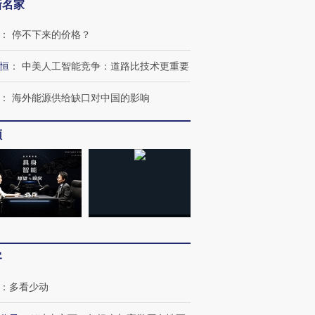
新名家
跨国走私7万
视线｜被称为“蟑螂”的印
视线｜“入侵”还是“人道危
：
停不下来的价格？
检体内含3种
度Z世代 用街头抗争将教
机”？难民潮撕裂西班牙
秘鲁纳斯
育部长拱下台
飞地休达
13人遇难
恒
：
中美人工智能竞争：道路比技术更重要
：
海外能源供给缺口对中国的影响
频
进第四届链博
【商旅对话】华住集团
技“链”接产
【特别呈现】寻找100种
CFO：不靠规模取胜，华
【特别呈
有意思的生活方式·第三对
住三大增长引擎是什么？
有意思的
客
：
多看少动