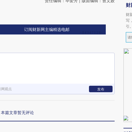
责任编辑：毕爱芳 | 版面编辑：曹文姣
财
财
写
引
订阅财新网主编精选电邮
新网观点
发布
本篇文章暂无评论