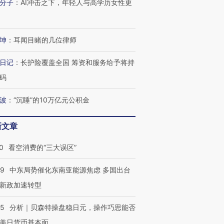
分子
：
AI冲击之下，年轻人与高学历女性更
坤
：
耳闻目睹的几位律师
日记
：
长护险覆盖全国 筹资和服务给予将持
码
波
：
“沉睡”的10万亿元公积金
新文章
0
看空消费的“三大误区”
59
中东局势催化东南亚能源焦虑 多国出台
新政加速转型
05
分析｜贝森特操盘稳日元，操作巧思能否
美日货币基本面