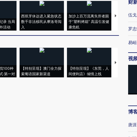
财
伍戈
西班牙休达进入紧急状态
加沙上百万流离失所者困
马航飞行员
纪录 当局
数千非法移民从摩洛哥闯
于“塑料烤箱” 高温引发健
粒摇头丸 尿
外活动
入
康危机
毒品
罗志
易峘
视
【推广】走
找100种
【特别呈现】澳门全力探
【特别呈现】《东莞，人
会，让数智科
式·第一对
索葡语国家新渠道
间便利店》倾情上线
业
博
唐涯