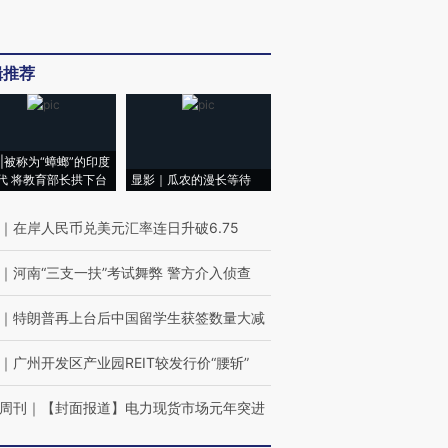
辑推荐
|被称为“蟑螂”的印度
代 将教育部长拱下台
显影｜瓜农的漫长等待
｜
在岸人民币兑美元汇率连日升破6.75
｜
河南“三支一扶”考试舞弊 警方介入侦查
｜
特朗普再上台后中国留学生获签数量大减
｜
广州开发区产业园REIT较发行价“腰斩”
周刊
｜
【封面报道】电力现货市场元年突进