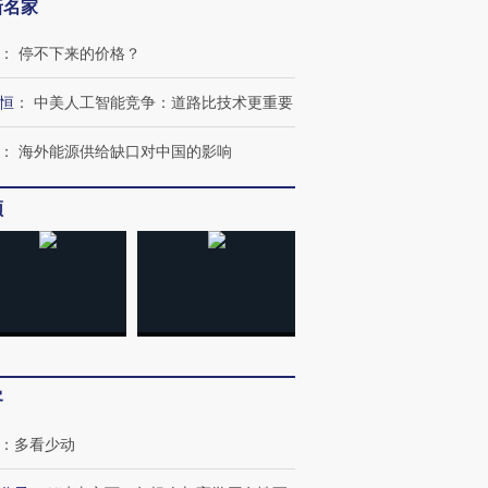
新名家
：
停不下来的价格？
跨国走私7万
视线｜HYROX的吸金
视线｜被
检体内含3种
术：是什么让中产们甘
泽连斯基密集出访美英 索
度Z世代
心“花钱找虐”？
要防空导弹“救急”
育部长拱
恒
：
中美人工智能竞争：道路比技术更重要
：
海外能源供给缺口对中国的影响
频
进第四届链博
【商旅对话】华住集团
技“链”接产
【特别呈现】寻找100种
CFO：不靠规模取胜，华
【特别呈
有意思的生活方式·第三对
住三大增长引擎是什么？
有意思的
客
：
多看少动