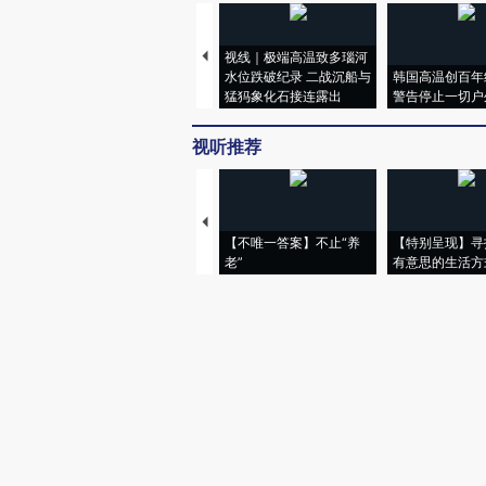
视线｜极端高温致多瑙河
水位跌破纪录 二战沉船与
韩国高温创百年
猛犸象化石接连露出
警告停止一切户
视听推荐
【不唯一答案】不止“养
【特别呈现】寻
老”
有意思的生活方