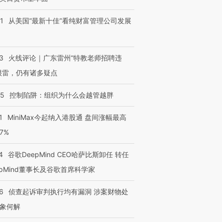
1
从美国“最新十佳”看纯财富管理公司发展
3
火线评论｜广东雷州“特教老师招聘违
很雷，仍有诸多疑点
05
控制陷阱：组织为什么会越管越胖
1
MiniMax今起纳入港股通 盘间涨幅最高
77%
4
谷歌DeepMind CEO哈萨比斯卸任 转任
epMind董事长及谷歌首席科学家
6
侦查起诉审判执行均有漏洞 涉案财物处
象何解