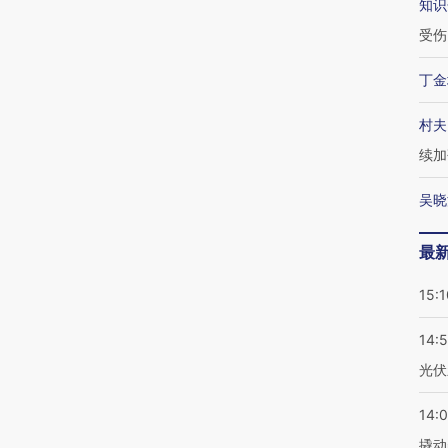
知识
受伤
丁金
村夫
续加
吴晓
最
15:1
14:
光伏
14:
撬动