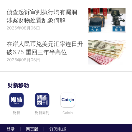
侦查起诉审判执行均有漏洞
涉案财物处置乱象何解
2026年08月06日
在岸人民币兑美元汇率连日升
破6.75 重回三年半高位
2026年08月06日
财新移动
财新
财新周刊
Caixin
登录
网页版
订阅电邮
|
|