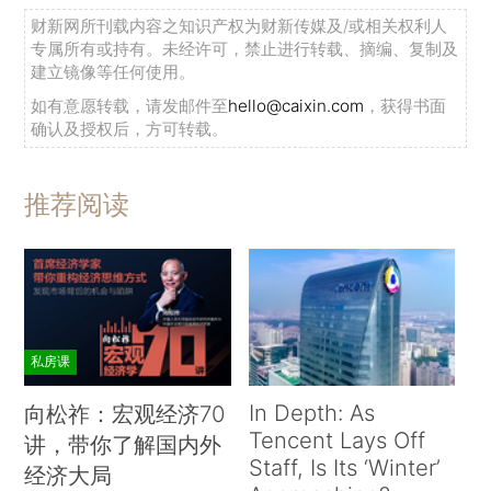
财新网所刊载内容之知识产权为财新传媒及/或相关权利人
专属所有或持有。未经许可，禁止进行转载、摘编、复制及
建立镜像等任何使用。
如有意愿转载，请发邮件至
hello@caixin.com
，获得书面
确认及授权后，方可转载。
推荐阅读
私房课
In Depth: As
向松祚：宏观经济70
Tencent Lays Off
讲，带你了解国内外
Staff, Is Its ‘Winter’
经济大局