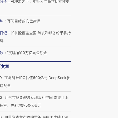
分子
：
AI冲击之下，年轻人与高学历女性更
坤
：
耳闻目睹的几位律师
日记
：
长护险覆盖全国 筹资和服务给予将持
码
波
：
“沉睡”的10万亿元公积金
新文章
0
宇树科技IPO估值600亿元 DeepSeek参
略配售
22
油气市场剧烈波动现套利空间 嘉能可上
扭亏、净利增超50亿美元
6
贝恩资本宣布收购贡茶 在中国大陆无法