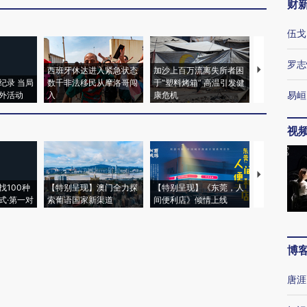
财
伍戈
罗志
西班牙休达进入紧急状态
加沙上百万流离失所者困
视线｜HYR
纪录 当局
数千非法移民从摩洛哥闯
于“塑料烤箱” 高温引发健
术：是什么
易峘
外活动
入
康危机
心“花钱找虐
视
【推广】走
找100种
【特别呈现】澳门全力探
【特别呈现】《东莞，人
会，让数智科
式·第一对
索葡语国家新渠道
间便利店》倾情上线
业
博
唐涯