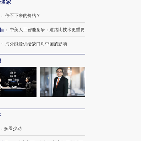
新名家
：
停不下来的价格？
恒
：
中美人工智能竞争：道路比技术更重要
OX的吸金
马航飞行员跨国走私7万
视线｜被称为“蟑螂”的印
让中产们甘
粒摇头丸 尿检体内含3种
度Z世代 用街头抗争将教
秘鲁纳斯
：
海外能源供给缺口对中国的影响
”？
毒品
育部长拱下台
13人遇难
频
进第四届链博
【商旅对话】华住集团
技“链”接产
【特别呈现】寻找100种
CFO：不靠规模取胜，华
【特别呈
有意思的生活方式·第三对
住三大增长引擎是什么？
有意思的
客
：
多看少动