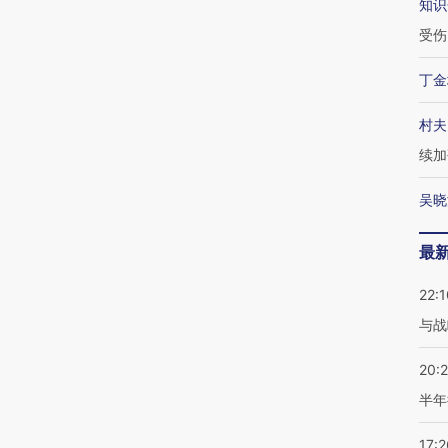
知识
受伤
丁金
村夫
续加
吴晓
最
22:1
与战
20:
半年
17:2