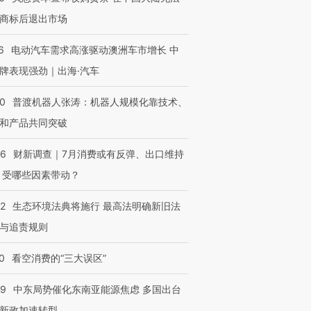
商标后退出市场
6
电动汽车需求高涨驱动澳洲车市增长 中
牌表现强劲｜出海·汽车
00
普渡机器人张涛：机器人规模化靠技术、
和产品共同突破
56
财新调查｜7月消费或有反弹、出口维持
 受哪些因素带动？
42
生态环境法典将施行 最高法明确新旧法
与追责规则
0
看空消费的“三大误区”
59
中东局势催化东南亚能源焦虑 多国出台
新政加速转型