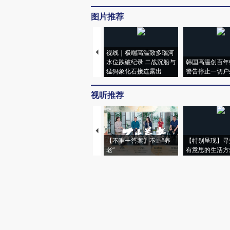
图片推荐
视线｜极端高温致多瑙河
水位跌破纪录 二战沉船与
韩国高温创百年
猛犸象化石接连露出
警告停止一切户
视听推荐
【不唯一答案】不止“养
【特别呈现】寻
老”
有意思的生活方