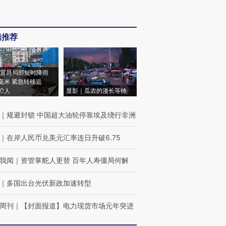
辑推荐
宜昌局部短时降雨
8毫米 紧急转移近
00人
显影｜瓜农的漫长等待
｜
规避封锁 中国超大油轮停靠埃及绕行非洲
｜
在岸人民币兑美元汇率连日升破6.75
我闻
｜
资管掌舵人更替 百年人寿僵局何解
｜
多国出台光伏新政加速转型
周刊
｜
【封面报道】电力现货市场元年突进