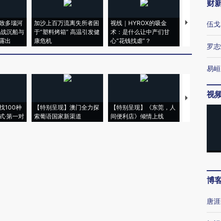
财
致多瑙河
加沙上百万流离失所者困
视线｜HYROX的吸金
马航飞行员
伍戈
二战沉船与
于“塑料烤箱” 高温引发健
术：是什么让中产们甘
粒摇头丸 尿
露出
康危机
心“花钱找虐”？
毒品
罗志
易峘
视
【推广】走
找100种
【特别呈现】澳门全力探
【特别呈现】《东莞，人
会，让数智科
式·第一对
索葡语国家新渠道
间便利店》倾情上线
业
博
唐涯