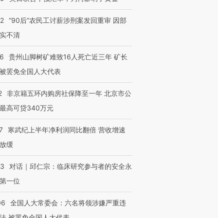
32
“90后”农民工讨薪涉刑案发回重审 因部
实不清
36
贵州山脚树矿难致16人死亡近三年 矿长
被罢免全国人大代表
2
非京籍五环内购房社保降至一年 北京市公
最高可贷340万元
7
寒武纪上半年净利润同比翻倍 营收增速
放缓
53
对话｜邱仁宗：临床研究参与者的安全永
第一位
06
全国人大常委会：六名将领涉嫌严重违
法 被罢免全国人大代表