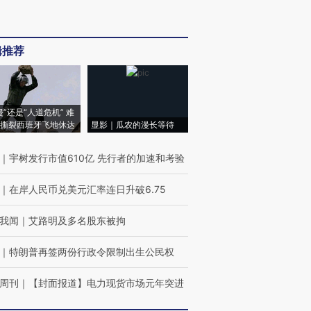
辑推荐
侵”还是“人道危机” 难
撕裂西班牙飞地休达
显影｜瓜农的漫长等待
｜
宇树发行市值610亿 先行者的加速和考验
｜
在岸人民币兑美元汇率连日升破6.75
我闻
｜
艾路明及多名股东被拘
｜
特朗普再签两份行政令限制出生公民权
周刊
｜
【封面报道】电力现货市场元年突进