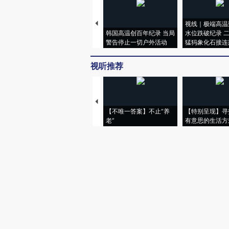
视线｜极端高温
韩国高温创百年纪录 当局
水位跌破纪录 
警告停止一切户外活动
猛犸象化石接连
视听推荐
【不唯一答案】不止“养
【特别呈现】寻
老”
有意思的生活方