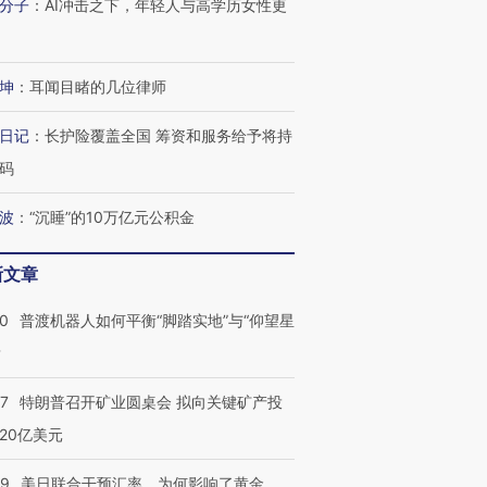
分子
：
AI冲击之下，年轻人与高学历女性更
坤
：
耳闻目睹的几位律师
日记
：
长护险覆盖全国 筹资和服务给予将持
码
波
：
“沉睡”的10万亿元公积金
新文章
00
普渡机器人如何平衡“脚踏实地”与“仰望星
？
57
特朗普召开矿业圆桌会 拟向关键矿产投
20亿美元
09
美日联合干预汇率，为何影响了黄金