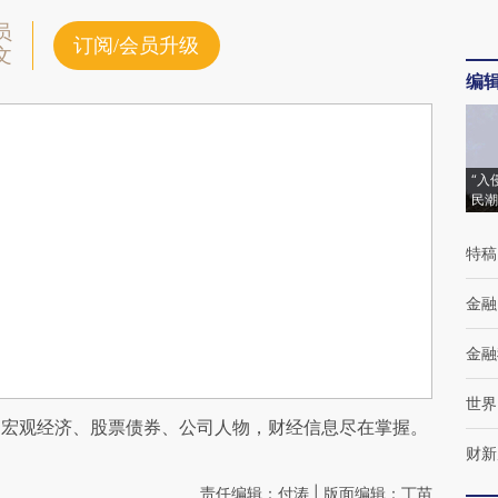
员
订阅/会员升级
文
编
“入
民潮
特稿
金融
金融
世界
阅宏观经济、股票债券、公司人物，财经信息尽在掌握。
财新
责任编辑：付涛 | 版面编辑：丁苗