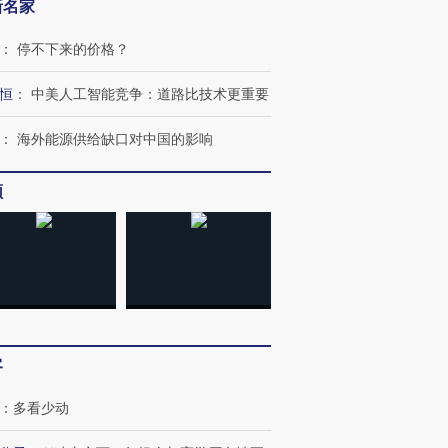
新名家
跨国走私7万
视线｜被称为“蟑螂”的印
视线｜“入侵”还是“人道危
：
停不下来的价格？
检体内含3种
度Z世代 用街头抗争将教
机”？难民潮撕裂西班牙
秘鲁纳斯
育部长拱下台
飞地休达
13人遇难
恒
：
中美人工智能竞争：道路比技术更重要
：
海外能源供给缺口对中国的影响
频
进第四届链博
【商旅对话】华住集团
技“链”接产
【特别呈现】寻找100种
CFO：不靠规模取胜，华
【特别呈
有意思的生活方式·第三对
住三大增长引擎是什么？
有意思的
客
：
多看少动