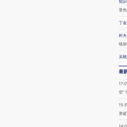
知识
受伤
丁金
村夫
续加
吴晓
最
17:
空”
15:
资超
14: