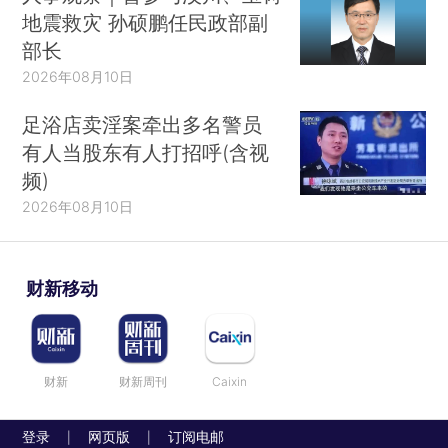
地震救灾 孙硕鹏任民政部副
部长
2026年08月10日
足浴店卖淫案牵出多名警员
有人当股东有人打招呼(含视
频)
2026年08月10日
财新移动
财新
财新周刊
Caixin
登录
网页版
订阅电邮
|
|