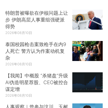
特朗普被曝欲在伊核问题上让
步 伊朗高层人事重组强硬派
得势
2026年08月10日
泰国校园枪击案致枪手在内9
人死亡 警方认为作案动机复
杂
2026年08月10日
【我闻】中概股 “杀猪盘”升级
AI伪造明星荐股、CEO被控合
谋定增
2026年08月10日
人事观察｜曾参与汶川、玉树