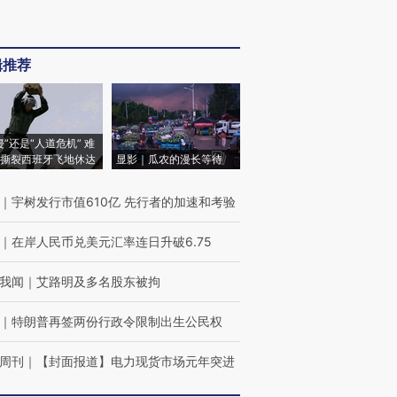
辑推荐
侵”还是“人道危机” 难
撕裂西班牙飞地休达
显影｜瓜农的漫长等待
｜
宇树发行市值610亿 先行者的加速和考验
｜
在岸人民币兑美元汇率连日升破6.75
我闻
｜
艾路明及多名股东被拘
｜
特朗普再签两份行政令限制出生公民权
周刊
｜
【封面报道】电力现货市场元年突进