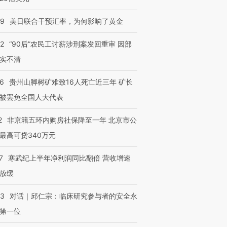
09
美日联合干预汇率，为何影响了黄金
32
“90后”农民工讨薪涉刑案发回重审 因部
实不清
36
贵州山脚树矿难致16人死亡近三年 矿长
被罢免全国人大代表
2
非京籍五环内购房社保降至一年 北京市公
最高可贷340万元
7
寒武纪上半年净利润同比翻倍 营收增速
放缓
53
对话｜邱仁宗：临床研究参与者的安全永
第一位