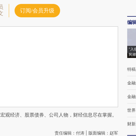
员
订阅/会员升级
文
编
“入
民潮
特稿
金融
金融
世界
阅宏观经济、股票债券、公司人物，财经信息尽在掌握。
财新
责任编辑：付涛 | 版面编辑：赵军