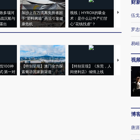
财
致多瑙河
加沙上百万流离失所者困
视线｜HYROX的吸金
马航飞行员
伍戈
二战沉船与
于“塑料烤箱” 高温引发健
术：是什么让中产们甘
粒摇头丸 尿
露出
康危机
心“花钱找虐”？
毒品
罗志
易峘
视
【推广】走
找100种
【特别呈现】澳门全力探
【特别呈现】《东莞，人
会，让数智科
式·第一对
索葡语国家新渠道
间便利店》倾情上线
业
博
唐涯