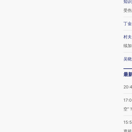
知识
受伤
丁金
村夫
续加
吴晓
最
20:
17:
空”
15:
资超