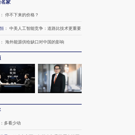
新名家
跨国走私7万
视线｜被称为“蟑螂”的印
视线｜“入侵”还是“人道危
：
停不下来的价格？
检体内含3种
度Z世代 用街头抗争将教
机”？难民潮撕裂西班牙
秘鲁纳斯
育部长拱下台
飞地休达
13人遇难
恒
：
中美人工智能竞争：道路比技术更重要
：
海外能源供给缺口对中国的影响
频
进第四届链博
【商旅对话】华住集团
技“链”接产
【特别呈现】寻找100种
CFO：不靠规模取胜，华
【特别呈
有意思的生活方式·第三对
住三大增长引擎是什么？
有意思的
客
：
多看少动