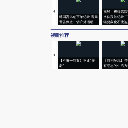
视线｜极端高温
韩国高温创百年纪录 当局
水位跌破纪录 
警告停止一切户外活动
猛犸象化石接连
视听推荐
【不唯一答案】不止“养
【特别呈现】寻
老”
有意思的生活方