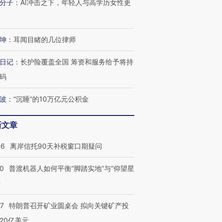
分子
：
AI冲击之下，年轻人与高学历女性更
坤
：
耳闻目睹的几位律师
日记
：
长护险覆盖全国 筹资和服务给予将持
码
波
：
“沉睡”的10万亿元公积金
新文章
46
离岸信托90天补税窗口期疑问
00
普渡机器人如何平衡“脚踏实地”与“仰望星
？
57
特朗普召开矿业圆桌会 拟向关键矿产投
20亿美元