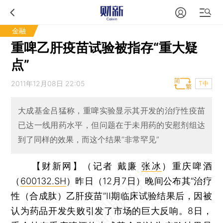
金融
重啤乙肝疫苗试验被指存“重大疑
点”
2011年12月08日 22:05
T中
大成基金吕猛称，重啤实验显示其开发的治疗性疫苗
已达一线用药水平，但问题在于未用药的安慰剂组达
到了同样的效果，而这个结果“非常罕见”
【财新网】（记者 戴廉
张冰
）
重庆啤酒
（
600132.SH
）昨日（12月7日）晚间公布其“治疗
性（合成肽）乙肝疫苗”II期临床试验结果后，因被
认为药品开发失败引发了市场的巨大反响。8日，