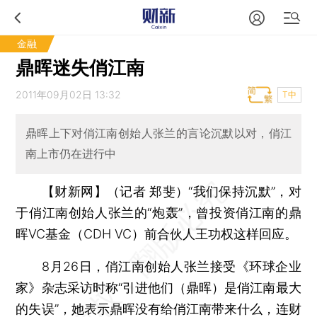
金融
鼎晖迷失俏江南
2011年09月02日 13:32
T中
鼎晖上下对俏江南创始人张兰的言论沉默以对，俏江
南上市仍在进行中
【财新网】（记者 郑斐）
“我们保持沉默”，对
于俏江南创始人张兰的“炮轰”，曾投资俏江南的鼎
晖VC基金（CDH VC）前合伙人王功权这样回应。
8月26日，俏江南创始人张兰接受《环球企业
家》杂志采访时称“引进他们（鼎晖）是俏江南最大
的失误”，她表示鼎晖没有给俏江南带来什么，连财