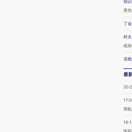
知识
受伤
丁金
村夫
续加
吴晓
最
20:
17:
用机
16:1
医药