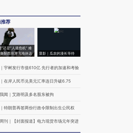
辑推荐
侵”还是“人道危机” 难
撕裂西班牙飞地休达
显影｜瓜农的漫长等待
｜
宇树发行市值610亿 先行者的加速和考验
｜
在岸人民币兑美元汇率连日升破6.75
我闻
｜
艾路明及多名股东被拘
｜
特朗普再签两份行政令限制出生公民权
周刊
｜
【封面报道】电力现货市场元年突进