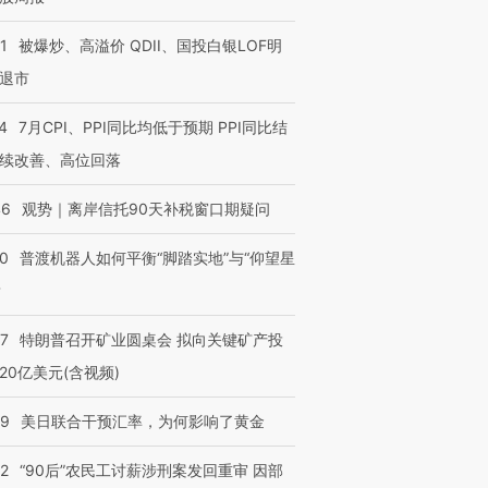
1
被爆炒、高溢价 QDII、国投白银LOF明
退市
4
7月CPI、PPI同比均低于预期 PPI同比结
续改善、高位回落
46
观势｜离岸信托90天补税窗口期疑问
00
普渡机器人如何平衡“脚踏实地”与“仰望星
？
57
特朗普召开矿业圆桌会 拟向关键矿产投
20亿美元(含视频)
09
美日联合干预汇率，为何影响了黄金
32
“90后”农民工讨薪涉刑案发回重审 因部