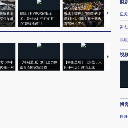
财
失所者困
视线｜HYROX的吸金
视线｜被称为“蟑螂”的印
视线｜“入侵
伍戈
高温引发健
术：是什么让中产们甘
度Z世代 用街头抗争将教
机”？难民潮
心“花钱找虐”？
育部长拱下台
飞地休达
罗志
易峘
视
【推广】走
找100种
【特别呈现】澳门全力探
【特别呈现】《东莞，人
会，让数智科
式·第一对
索葡语国家新渠道
间便利店》倾情上线
业
博
唐涯