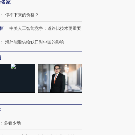
新名家
”还是“人道危
湖北宜昌局部短时降雨
哈尔滨遭遇短时极端强降
：
停不下来的价格？
撕裂西班牙
128毫米 紧急转移近
雨 3小时累计雨量超80毫
秘鲁纳斯
4000人
米
13人遇难
恒
：
中美人工智能竞争：道路比技术更重要
：
海外能源供给缺口对中国的影响
频
进第四届链博
【商旅对话】华住集团
技“链”接产
【特别呈现】寻找100种
CFO：不靠规模取胜，华
【特别呈
有意思的生活方式·第三对
住三大增长引擎是什么？
有意思的
客
：
多看少动