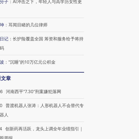
分子
：
AI冲击之下，年轻人与高学历女性更
坤
：
耳闻目睹的几位律师
日记
：
长护险覆盖全国 筹资和服务给予将持
码
波
：
“沉睡”的10万亿元公积金
新文章
26
河南西平“7.30”刑案嫌犯落网
00
普渡机器人张涛：人形机器人不会替代专
器人
4
创新药再活跃，龙头上调全年业绩指引｜
股周报