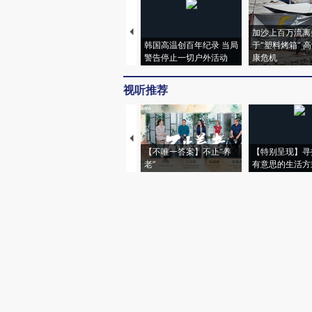
加沙上百万流离
韩国高温创百年纪录 当局
于“塑料烤箱” 
警告停止一切户外活动
康危机
视听推荐
【不唯一答案】不止“养
【特别呈现】寻
老”
有意思的生活方