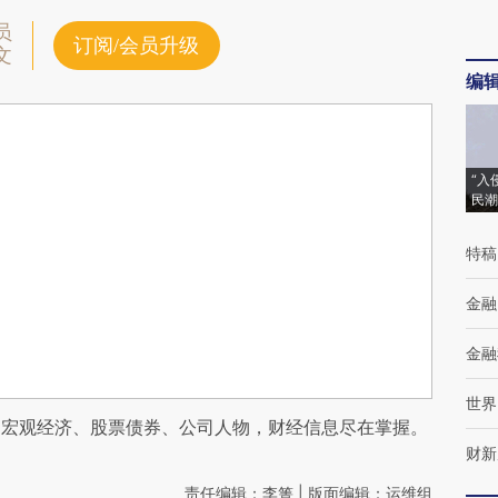
员
订阅/会员升级
文
编
“入
民潮
特稿
金融
金融
世界
阅宏观经济、股票债券、公司人物，财经信息尽在掌握。
财新
责任编辑：李箐 | 版面编辑：运维组