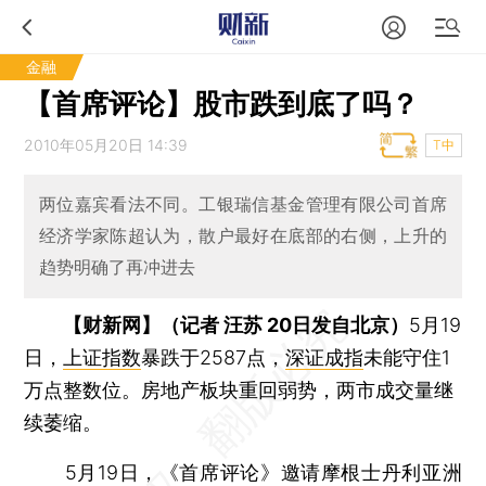
金融
【首席评论】股市跌到底了吗？
2010年05月20日 14:39
T中
两位嘉宾看法不同。工银瑞信基金管理有限公司首席
经济学家陈超认为，散户最好在底部的右侧，上升的
趋势明确了再冲进去
【财新网】（记者 汪苏 20日发自北京）
5月19
日，
上证指数
暴跌于2587点，
深证成指
未能守住1
万点整数位。房地产板块重回弱势，两市成交量继
续萎缩。
5月19日，《首席评论》邀请摩根士丹利亚洲