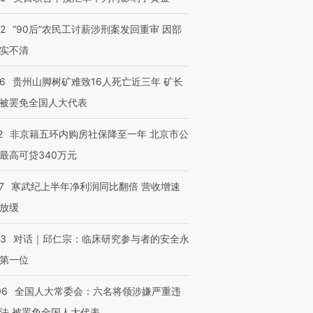
32
“90后”农民工讨薪涉刑案发回重审 因部
实不清
36
贵州山脚树矿难致16人死亡近三年 矿长
被罢免全国人大代表
2
非京籍五环内购房社保降至一年 北京市公
最高可贷340万元
7
寒武纪上半年净利润同比翻倍 营收增速
放缓
53
对话｜邱仁宗：临床研究参与者的安全永
第一位
06
全国人大常委会：六名将领涉嫌严重违
法 被罢免全国人大代表