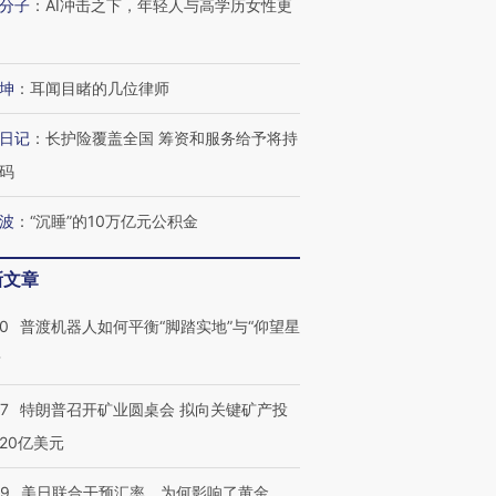
分子
：
AI冲击之下，年轻人与高学历女性更
坤
：
耳闻目睹的几位律师
日记
：
长护险覆盖全国 筹资和服务给予将持
码
波
：
“沉睡”的10万亿元公积金
新文章
00
普渡机器人如何平衡“脚踏实地”与“仰望星
？
57
特朗普召开矿业圆桌会 拟向关键矿产投
20亿美元
09
美日联合干预汇率，为何影响了黄金