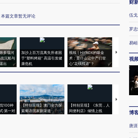
财
伍戈
本篇文章暂无评论
罗志
易峘
致多瑙河
加沙上百万流离失所者困
视线｜HYROX的吸金
马航飞行员
二战沉船与
于“塑料烤箱” 高温引发健
术：是什么让中产们甘
粒摇头丸 尿
视
露出
康危机
心“花钱找虐”？
毒品
【推广】走
找100种
【特别呈现】澳门全力探
【特别呈现】《东莞，人
会，让数智科
式·第一对
索葡语国家新渠道
间便利店》倾情上线
业
博
唐涯