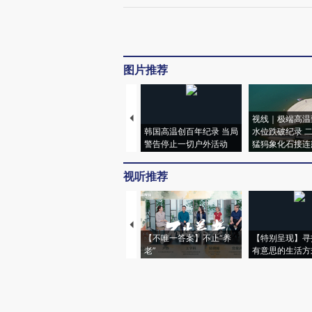
图片推荐
视线｜极端高温
韩国高温创百年纪录 当局
水位跌破纪录 
警告停止一切户外活动
猛犸象化石接连
视听推荐
【不唯一答案】不止“养
【特别呈现】寻
老”
有意思的生活方