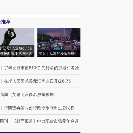
辑推荐
侵”还是“人道危机” 难
撕裂西班牙飞地休达
显影｜瓜农的漫长等待
｜
宇树发行市值610亿 先行者的加速和考验
｜
在岸人民币兑美元汇率连日升破6.75
我闻
｜
艾路明及多名股东被拘
｜
特朗普再签两份行政令限制出生公民权
周刊
｜
【封面报道】电力现货市场元年突进