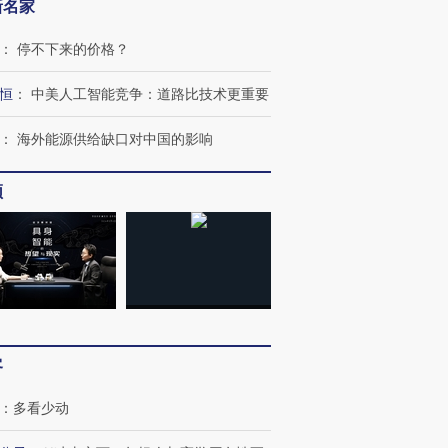
新名家
：
停不下来的价格？
恒
：
中美人工智能竞争：道路比技术更重要
：
海外能源供给缺口对中国的影响
跨国走私7万
视线｜被称为“蟑螂”的印
视线｜“入侵”还是“人道危
检体内含3种
频
度Z世代 用街头抗争将教
机”？难民潮撕裂西班牙
秘鲁纳斯
育部长拱下台
飞地休达
13人遇难
进第四届链博
【商旅对话】华住集团
技“链”接产
【特别呈现】寻找100种
CFO：不靠规模取胜，华
【特别呈
有意思的生活方式·第三对
住三大增长引擎是什么？
有意思的
客
：
多看少动