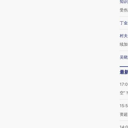
知识
受伤
丁金
村夫
续加
吴晓
最
17:
空”
15:
资超
14: