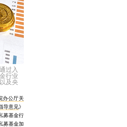
通过入
金行业
以及央
院办公厅关
指导意见
》
私募基金行
私募基金加