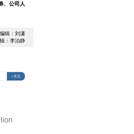
券、公司人
面编辑：刘潇
辑：李泊静
金
+关注
lion