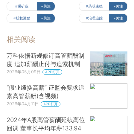
#采矿业
+关注
#药明康德
+关注
#股权激励
+关注
#治理追踪
+关注
相关阅读
万科依据新规修订高管薪酬制
度 追加薪酬止付与追索机制
2026年05月09日
APP打开
“假业绩换高薪” 证监会要求追
索高管薪酬(含视频)
2026年04月11日
APP打开
2024年A股高管薪酬延续高位
回调 董事长平均年薪133.94