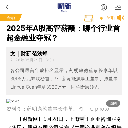
金融
试听
T中
2025年A股高管薪酬：哪个行业首
超金融业夺冠？
文｜财新 范浅蝉
2026年05月29日 13:30
各公司最高年薪排名显示，药明康德董事长李革以
3998万元蝉联榜首，*ST新潮能源职工董事、原董事
Linhua Guan年薪3929万元，同样断层领先
原图
资料图：药明康德董事长李革。图：IC photo
【财新网】
5月28日，
上海荣正企业咨询服务
（集团）股份有限公司
发布《中国企业家价值报告