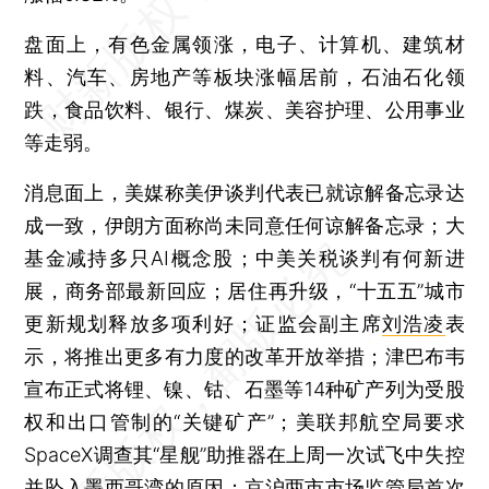
盘面上，有色金属领涨，电子、计算机、建筑材
料、汽车、房地产等板块涨幅居前，石油石化领
跌，食品饮料、银行、煤炭、美容护理、公用事业
等走弱。
消息面上，美媒称美伊谈判代表已就谅解备忘录达
成一致，伊朗方面称尚未同意任何谅解备忘录；大
基金减持多只AI概念股；中美关税谈判有何新进
展，商务部最新回应；居住再升级，“十五五”城市
更新规划释放多项利好；证监会副主席
刘浩凌
表
示，将推出更多有力度的改革开放举措；津巴布韦
宣布正式将锂、镍、钴、石墨等14种矿产列为受股
权和出口管制的“关键矿产”；美联邦航空局要求
SpaceX调查其“星舰”助推器在上周一次试飞中失控
并坠入墨西哥湾的原因；京沪两市市场监管局首次