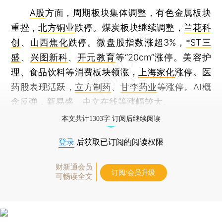
A股
方面，周期板块集体调整，有色金属板块
重挫，
北方铜业
跌停。煤炭板块继续调整，
兰花科
创
、
山西焦化
跌停。微盘股指数涨超3%，
*ST三
盛
、
兴图新科
、
开元教育
等“20cm”涨停。美容护
理、食品饮料等消费板块领涨，
上海家化
涨停。医
药股表现活跃，
立方制药
、
甘李药业
等涨停。AI概
念反弹，
新易盛
、
中文在线
等涨幅较大。
本文共计1303字 订阅后继续阅读
登录
后获取已订阅的阅读权限
财新通会员
订阅/会员升级
可畅读全文