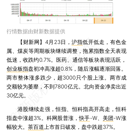
行情数据由财新数据提供
【财新网】
4月23日，
沪指
低开低走，有色金
属、煤炭等周期板块继续调整，拖累指数全天表现
低迷，收跌约0.7%。医药、通信等板块表现活跃，
创业板指
盘初冲高涨超0.8%，随后涨幅逐渐回落。
两市整体涨多跌少，超3000只个股上涨。两市成
交额较为萎靡，不到7800亿元。北向资金净卖出近
30亿元。
港股继续走强，恒指、恒科指高开高走，恒科
指盘中涨超3%。科网股普涨，
快手
-W、
美团
-W涨
幅较大。
茶百道
上市首日破发，盘中跌超37%。