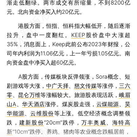
渐走低翻绿。两市成交有所缩量，不到8200亿
元。北向资金净买入约20亿元。
港股方面，恒指、恒科指大幅低开，随后逐渐
拉升，盘中一度翻红。
KEEP
股价盘中大涨超
35%，消息面上，Keep此前公布2023年财报，公
司年内利润为11.06亿元，上一年亏损1.05亿元。南
向资金盘中净买入超60亿元。
A股方面，传媒板块反弹领涨，Sora概念、短
剧游戏等大涨，
中广天择
、
慈文传媒
等涨停，
三六
零
、
昆仑万维
等涨幅较大。旅游股表现活跃，
峨眉
山A
、
华天酒店
涨停。煤炭股走强，
云煤能源
、
昊
华能源
、
云维股份
等上涨。低空经济概念调整领
跌，
建新股份
“20cm”跌停，
万丰奥威
、
海特高
新
“10cm”跌停。养鸡、猪肉等农业概念跌幅居前，