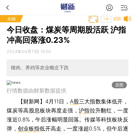
金融
试听
T中
今日收盘：煤炭等周期股活跃 沪指
冲高回落涨0.23%
2024年04月11日 15:00
猪肉、养鸡等农业概念下跌
原图
行情数据由财新数据提供
【财新网】
4月11日，
A股
三大指数集体低开，
煤炭等高股息板块再度走强，
沪指
拉升翻红，一度
涨近0.8%，午后涨幅明显回落。传媒等科技板块反
弹，
创业板指
低开高走，一度涨超0.5%，但午后逐