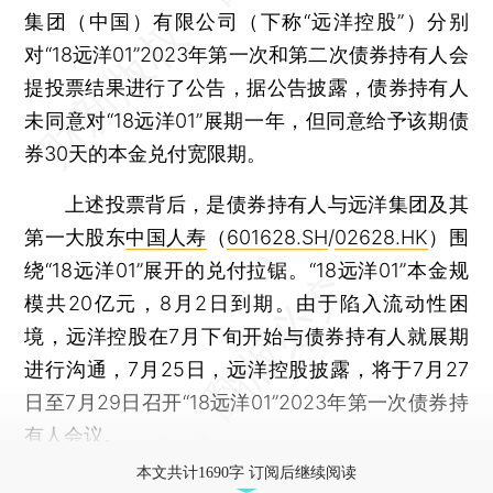
集团（中国）有限公司（下称“远洋控股”）分别
对“18远洋01”2023年第一次和第二次债券持有人会
提投票结果进行了公告，据公告披露，债券持有人
未同意对“18远洋01”展期一年，但同意给予该期债
券30天的本金兑付宽限期。
上述投票背后，是债券持有人与远洋集团及其
第一大股东
中国人寿
（
601628.SH
/
02628.HK
）围
绕“18远洋01”展开的兑付拉锯。“18远洋01”本金规
模共20亿元，8月2日到期。由于陷入流动性困
境，远洋控股在7月下旬开始与债券持有人就展期
进行沟通，7月25日，远洋控股披露，将于7月27
日至7月29日召开“18远洋01”2023年第一次债券持
有人会议。
本文共计1690字 订阅后继续阅读