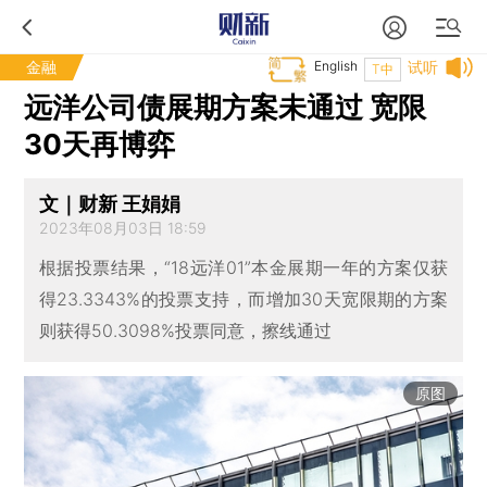
金融
English
试听
T中
远洋公司债展期方案未通过 宽限
30天再博弈
文｜财新 王娟娟
2023年08月03日 18:59
根据投票结果，“18远洋01”本金展期一年的方案仅获
得23.3343%的投票支持，而增加30天宽限期的方案
则获得50.3098%投票同意，擦线通过
原图