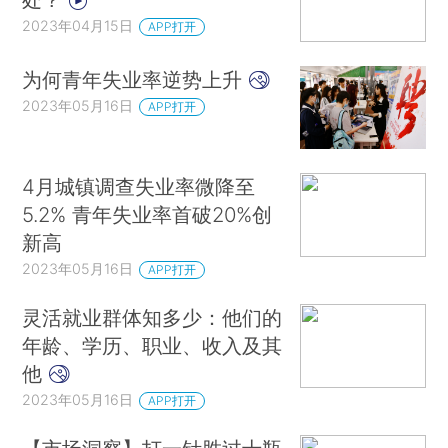
的数据对企业4月至6月的盈利能力持悲观态度，预
2023年04月15日
APP打开
估利润将下滑7.3%。这意味着华尔街已经在遭遇
2016年以来持续最久的企业利润下滑，当时美联储
为何青年失业率逆势上升
也启动了加息周期……
来看详文
2023年05月16日
APP打开
投资者开始押注亚洲新兴经济体降息
为了对抗
通胀，去年亚洲新兴经济体央行大举加息，韩国和
4月城镇调查失业率微降至
菲律宾的利率突破了十年来最高水平。但随着亚洲
5.2% 青年失业率首破20%创
地区通胀放缓，对韩国、马来西亚、印度等国利率
新高
前景的押注开始变化……
来看详文
2023年05月16日
APP打开
查看精华内容的完整版，解锁海量金融数据、
灵活就业群体知多少：他们的
财经资讯和更多数据资讯服务，请订阅财新数据
年龄、学历、职业、收入及其
通。（移动端用户点
这里
，PC端用户点
这里
）■
他
2023年05月16日
APP打开