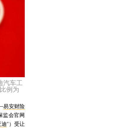
迪汽车工
股比例为
—
易安财险
保监会官网
亚迪
”）受让