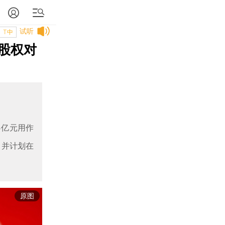
试听
T中
%股权对
5亿元用作
；并计划在
原图