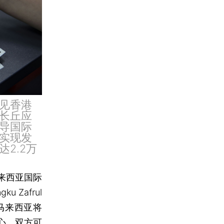
见香港
长丘应
导国际
实现发
2.2万
来西亚国际
Zafrul
马来西亚将
心，双方可