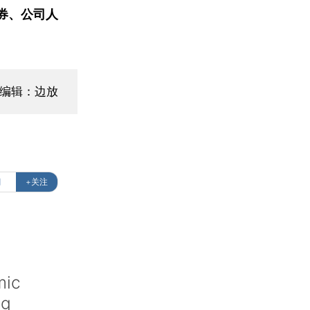
券、公司人
面编辑：边放
潮
+关注
mic
ng