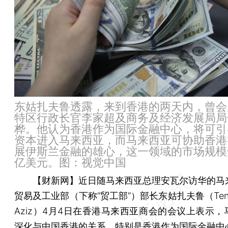
东姑扎夫鲁透露，来到香港的两天内，曾会
特区行政长官李家超及商务及经济发展局局
桦。他认为香港作为国际金融中心，将可引
资本进入马来西亚，而马来西亚可协助香港
展伊斯兰金融的雄心，这一领域的市场规模达
亿美元。图：视觉中国
【财新网】
近日随马来西亚总理安瓦尔访华的马
贸易及工业部（下称“贸工部”）部长东姑扎夫鲁（Tengku 
Aziz）4月4日在香港马来西亚商会的会议上表示，
深化与中国香港的关系，特别是香港作为国际金融中