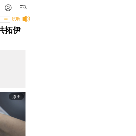
试听
T中
共拓伊
原图