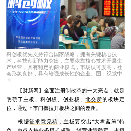
科创板优先支持符合国家战略，拥有关键核心技
术，科技创新能力突出，主要依靠核心技术开展生
产经营，具有稳定的商业模式，市场认可度高，社
会形象良好，具有较强成长性的企业。图：视觉中
国
【财新网】
全面注册制改革的一大亮点，就是
明确了主板、科创板、创业板、
北交所
的板块定
位，通过上市门槛拉开板块之间的差距。
根据
征求意见稿
，主板要突出“大盘蓝筹”特
色，重点支持业务模式成熟、经营业绩稳定、规模