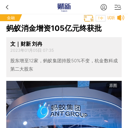
金融
试听
T中
蚂蚁消金增资105亿元终获批
文｜财新 刘冉
2023年01月05日 07:35
股东增至12家，蚂蚁集团持股50%不变，杭金数科成
第二大股东
原图