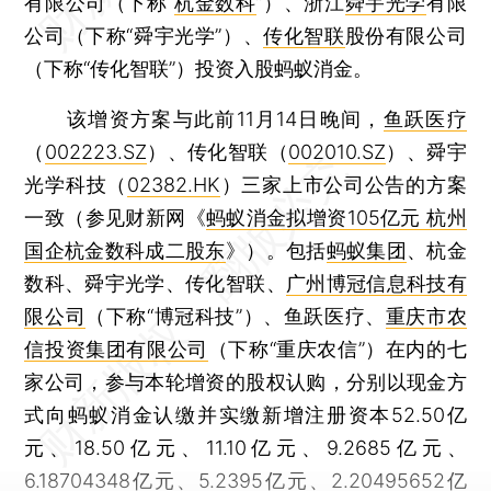
有限公司（下称“
杭金数科
”）、浙江
舜宇光学
有限
公司（下称“舜宇光学”）、
传化智联
股份有限公司
（下称“传化智联”）投资入股蚂蚁消金。
该增资方案与此前11月14日晚间，
鱼跃医疗
（
002223.SZ
）、传化智联（
002010.SZ
）、舜宇
光学科技（
02382.HK
）三家上市公司公告的方案
一致（参见财新网《
蚂蚁消金拟增资105亿元 杭州
国企杭金数科成二股东
》）。包括
蚂蚁集团
、杭金
数科、舜宇光学、传化智联、
广州博冠信息科技有
限公司
（下称“博冠科技”）、鱼跃医疗、
重庆市农
信投资集团有限公司
（下称“重庆农信”）在内的七
家公司，参与本轮增资的股权认购，分别以现金方
式向蚂蚁消金认缴并实缴新增注册资本52.50亿
元、18.50亿元、11.10亿元、9.2685亿元、
6.18704348亿元、5.2395亿元、2.20495652亿