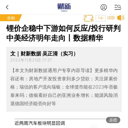
金融
试听
T中
锂价企稳中下游如何反应/投行研判
中美经济明年走向丨数据精华
文｜财新数据 吴正清（实习）
2022年11月25日 17:37
【本文为财新数据通用户专享内容导读】更多精华内
容还有：房地产开发投资拿到多少贷款；关注尿素价
格；瑞信的客户流向瑞银；全球债市能在2023年否极
泰来吗；德银看好自己的亚洲业务增长；能源风险消
退德国经济能否向好等
原图