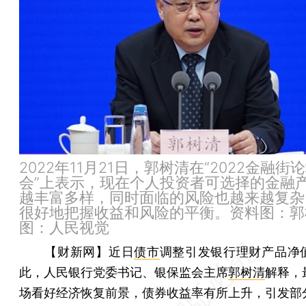
2022年11月21日，郭树清在“2022金融街
会”上表示，现在个人投资者可选择的金融
越丰富多样，同时面临的风险也越来越复杂
很好地把握收益和风险的平衡。资料图：郭
图：人民视觉
【财新网】
近日
债市
调整引发银行理财产品净
此，人民银行党委书记、银保监会主席
郭树清
解释，
场看好经济恢复前景，债券收益率有所上升，引发部