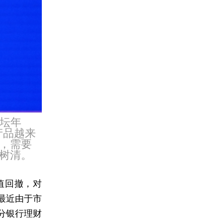
论坛年
产品越来
，需要
树清。
值回撤，对
最近由于市
分银行理财