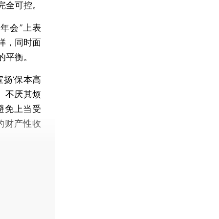
完全可控。
坛年会”上表
样，同时面
的平衡。
扬‘保本高
、不厌其烦
避免上当受
的财产性收