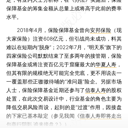
保障基金的筹集金额从总量上或将高于此前的费率
水平。
2018年4月，保险保障基金曾向
安邦保险
（现
大家保险）注资608亿元，但引战尚未成功，料其
难以在短期内“脱身”；2022年7月，“明天系”旗下的
四家保险公司默默结束了至多两年的接管期，保险
保障基金或将注资百亿元于窟窿最大的
华夏人寿
，
但其有限的规模绝无可能完全兜底，更不用说去一
一覆盖那些正嗷嗷待哺的“准问题”险企。另据市场
人士，保险保障基金近期还参与了
信泰人寿
的股权
处置，在此次交易设计中，行业基金的角色主要为
降低交易风险而设，起到的是“过渡”作用，因接盘
的下家已基本敲定（参见我闻《
信泰人寿即将走出
包商行阴影 谁来接盘？
》）。