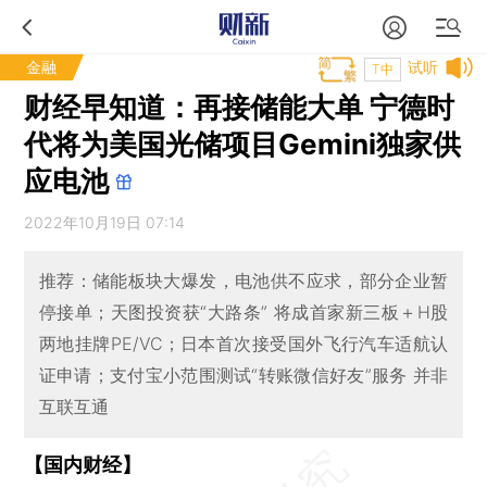
金融
试听
T中
财经早知道：再接储能大单 宁德时
代将为美国光储项目Gemini独家供
应电池
2022年10月19日 07:14
推荐：储能板块大爆发，电池供不应求，部分企业暂
停接单；天图投资获“大路条” 将成首家新三板＋H股
两地挂牌PE/VC；日本首次接受国外飞行汽车适航认
证申请；支付宝小范围测试“转账微信好友”服务 并非
互联互通
【国内财经】