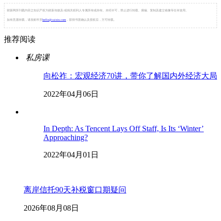
财新网所刊载内容之知识产权为财新传媒及/或相关权利人专属所有或持有。未经许可，禁止进行转载、摘编、复制及建立镜像等任何使用。
如有意愿转载，请发邮件至
hello@caixin.com
，获得书面确认及授权后，方可转载。
推荐阅读
私房课
向松祚：宏观经济70讲，带你了解国内外经济大局
2022年04月06日
In Depth: As Tencent Lays Off Staff, Is Its ‘Winter’
Approaching?
2022年04月01日
离岸信托90天补税窗口期疑问
2026年08月08日