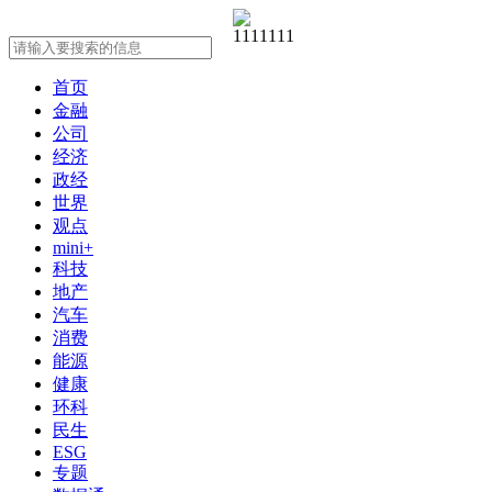
首页
金融
公司
经济
政经
世界
观点
mini+
科技
地产
汽车
消费
能源
健康
环科
民生
ESG
专题