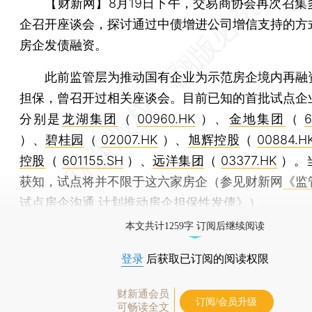
【财新网】
8月19日下午，交易商协会再次召集
企召开座谈会，探讨通过中债增进公司增信支持的方
房企发债融资。
此前监管层为推动国有企业为示范房企境内再融
担保，曾召开过相关座谈会。目前已知的首批试点企
分别是
龙湖集团
（
00960.HK
）、
金地集团
（
6
）、
碧桂园
（
02007.HK
）、
旭辉控股
（
00884.H
控股
（
601155.SH
）、
远洋集团
（
03377.HK
）。
获知，试点将并不限于这六家房企（参见财新网
《监
试点房企沟通 计划推动房企担保性发债》
）。
本文共计1259字 订阅后继续阅读
登录
后获取已订阅的阅读权限
财新通会员
订阅/会员升级
可畅读全文