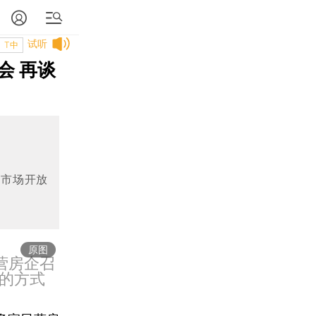
试听
T中
会 再谈
向市场开放
原图
营房企召
的方式