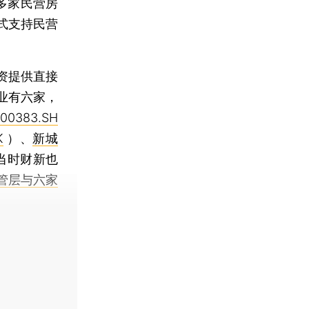
多家民营房
式支持民营
资提供直接
业有六家，
00383.SH
K
）、
新城
当时财新也
管层与六家