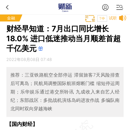
金融
试听
T中
财经早知道：7月出口同比增长
18.0% 进口低迷推动当月顺差首超
千亿美元
2022年08月08日 07:48
推荐：三亚铁路航空全部停运 滞留旅客7天风险排查
后可离岛；民航局调整国际航班熔断门槛 缩短停运周
期；乐华娱乐通过港交所聆讯 九成收入来自艺人经
纪；东部战区：多批战机演练岛屿进攻作战 多编队南
北同时双向穿越海峡
【国内财经】