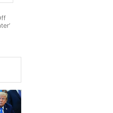
ff
nter’