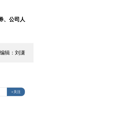
券、公司人
面编辑：刘潇
+关注