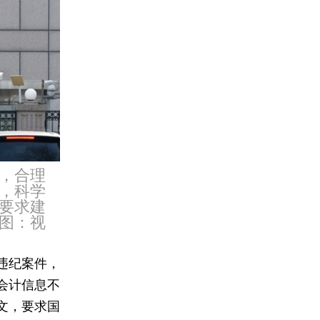
，合理
，科学
要求建
图：视
违纪案件，
会计信息不
文，要求国