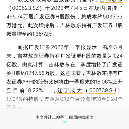
（
000623.SZ
）于2022年7月5日在场内增持了
495.74万股广发证券H股股份，总成本约5035.33
万港元。此次增持后，吉林敖东持有广发证券H股
数量增至约1.36亿股。
而据广发证券2022年一季报显示，截至3月
末，吉林敖东证券持有广发证券H股的数量为1.24
亿股。由此计算，吉林敖东在二季度增持了广发证
券H股约1247.56万股。这意味着，吉林敖东持有广
发证券A+H的股份比例将由一季度末的18.06%上升
至目前18.22%，与
辽宁成大
（
600739.SH
）
17.94%的持股，差距从0.12个百分点增加至0.28个
百分点。
本文共计1198字 订阅后继续阅读