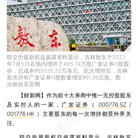
联交所最新权益披露资料显示，吉林敖东于2022
年7月5日在场内增持了495.74万股广发证券H股股
份，总成本约5035.33万港元。此次增持后，吉林
敖东持有广发证券H股数量增至约1.36亿股。图：
吉林敖东官网
【财新网】
作为前十大券商中惟一无控股股东
及实控人的一家，
广发证券
（
000776.SZ
/
0
01776.HK
）主要股东的每一次增持都受外界关
注。
联交所最新权益披露资料显示，
吉林敖东