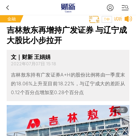
金融
试听
T中
吉林敖东再增持广发证券 与辽宁成
大股比小步拉开
文｜财新 王娟娟
2022年07月07日 15:18
吉林敖东持有广发证券A+H的股份比例将由一季度末
的18.06%上升至目前18.22%，与辽宁成大的差距从
0.12个百分点增加至0.28个百分点
原图