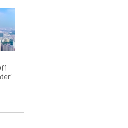
ff
nter’