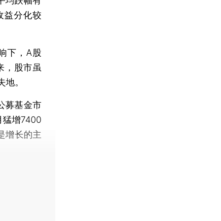
平均跌幅有
收益分化较
响下，A股
来，股市虽
失地。
公募基金市
增7400
是增长的主