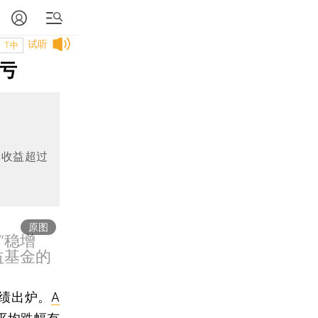
试听
T中
盈亏
年收益超过
原图
“稳增
益基金的
业绩出炉。
A