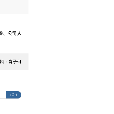
券、公司人
编辑：肖子何
资
+关注