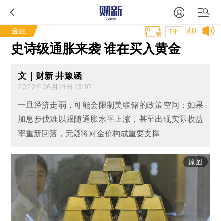
金融
试听
T中
史诗级通胀来袭 谁在买入黄金
文｜财新 井豫涵
2022年06月14日 13:10
一旦经济走弱，可能会限制美联储的政策空间；如果
加息步伐难以跟随通胀水平上涨，甚至出现实际收益
率重新回落，无疑将对金价构成重要支撑
原图