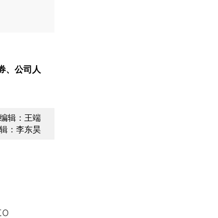
券、公司人
编辑：王端
辑：李东昊
to