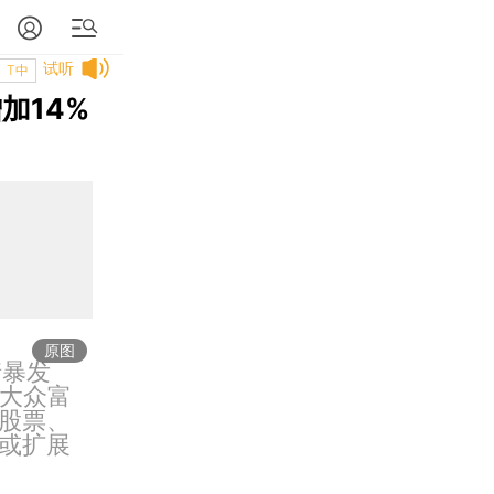
试听
T中
加14%
原图
情暴发
洲大众富
股票、
或扩展