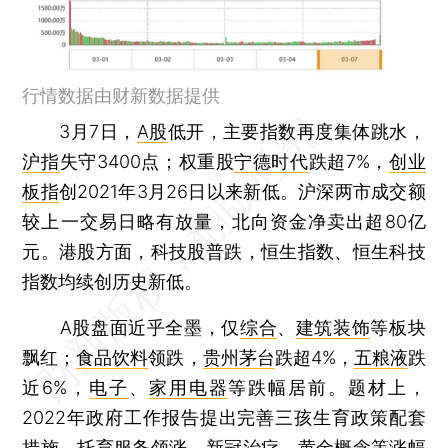
行情数据由财新数据提供
3月7日，
A股
低开，主要指数再度集体跳水，
沪指
失守3400点；权重股
宁德时代
跌超7%，
创业
板指
创2021年3月26日以来新低。沪深两市成交额
较上一交易日略有放量，北向资金净卖出超80亿
元。港股方面，科技股普跌，恒生指数、恒生科技
指数均续创历史新低。
A股盘面近乎全墨，仅
综合
、
建筑装饰
等板块
飘红；
食品饮料
领跌，
贵州茅台
跌超4%，
五粮液
跌
近6%，
电子
、
家用电器
等跌幅居前。题材上，
2022年政府工作报告提出完善三孩生育政策配套
措施，托育服务领涨，新冠治疗、黄金概念等涨幅