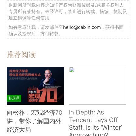
财新网所刊载内容之知识产权为财新传媒及/或相关权利人
专属所有或持有。未经许可，禁止进行转载、摘编、复制及
建立镜像等任何使用。
如有意愿转载，请发邮件至
hello@caixin.com
，获得书面
确认及授权后，方可转载。
推荐阅读
私房课
In Depth: As
向松祚：宏观经济70
Tencent Lays Off
讲，带你了解国内外
Staff, Is Its ‘Winter’
经济大局
Approaching?