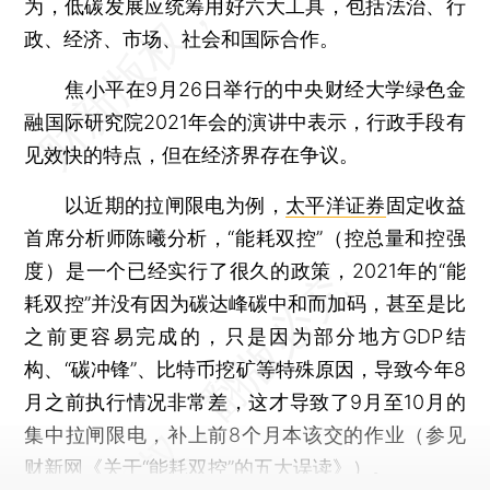
为，低碳发展应统筹用好六大工具，包括法治、行
政、经济、市场、社会和国际合作。
焦小平在9月26日举行的中央财经大学绿色金
融国际研究院2021年会的演讲中表示，行政手段有
见效快的特点，但在经济界存在争议。
以近期的拉闸限电为例，
太平洋证券
固定收益
首席分析师陈曦分析，“能耗双控”（控总量和控强
度）是一个已经实行了很久的政策，2021年的“能
耗双控”并没有因为碳达峰碳中和而加码，甚至是比
之前更容易完成的，只是因为部分地方GDP结
构、“碳冲锋”、比特币挖矿等特殊原因，导致今年8
月之前执行情况非常差，这才导致了9月至10月的
集中拉闸限电，补上前8个月本该交的作业（参见
财新网《
关于“能耗双控”的五大误读
》）。