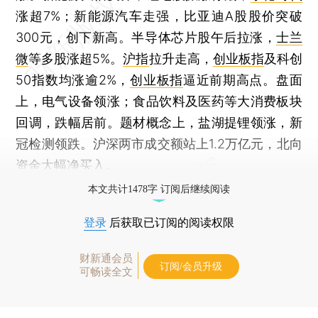
涨超7%；新能源汽车走强，比亚迪A股股价突破
300元，创下新高。半导体芯片股午后拉涨，
士兰
微
等多股涨超5%。
沪指
拉升走高，
创业板指
及科创
50指数均涨逾2%，
创业板指
逼近前期高点。盘面
上，电气设备领涨；食品饮料及医药等大消费板块
回调，跌幅居前。题材概念上，盐湖提锂领涨，新
冠检测领跌。沪深两市成交额站上1.2万亿元，北向
资金大幅净买入。
本文共计1478字 订阅后继续阅读
登录
后获取已订阅的阅读权限
财新通会员
订阅/会员升级
可畅读全文