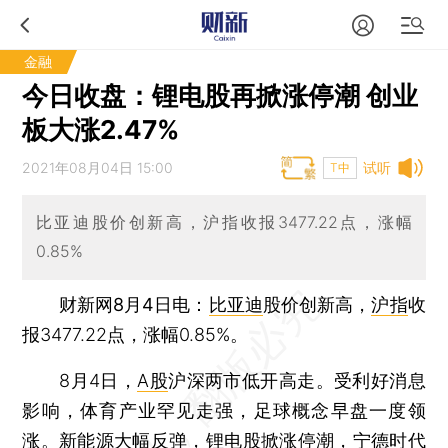
金融
今日收盘：锂电股再掀涨停潮 创业
板大涨2.47%
2021年08月04日 15:00
试听
T中
比亚迪股价创新高，沪指收报3477.22点，涨幅
0.85%
财新网8月4日电
：
比亚迪
股价创新高，
沪指
收
报3477.22点，涨幅0.85%。
8月4日，
A股
沪深两市低开高走。受利好消息
影响，体育产业罕见走强，足球概念早盘一度领
涨。新能源大幅反弹，锂电股掀涨停潮，
宁德时代