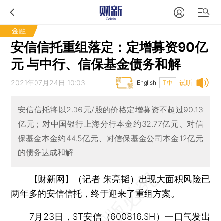
金融
安信信托重组落定：定增募资90亿
元 与中行、信保基金债务和解
2021年07月24日 10:03
试听
English
T中
安信信托将以2.06元/股的价格定增募资不超过90.13
亿元；对中国银行上海分行本金约32.77亿元、对信
保基金本金约44.5亿元、对信保基金公司本金12亿元
的债务达成和解
【财新网】（记者 朱亮韬）
出现大面积风险已
两年多的安信信托，终于迎来了重组方案。
7月23日，
ST安信
（
600816.SH
）一口气发出