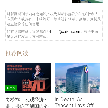
财新网所刊载内容之知识产权为财新传媒及/或相关权利人
专属所有或持有。未经许可，禁止进行转载、摘编、复制及
建立镜像等任何使用。
如有意愿转载，请发邮件至
hello@caixin.com
，获得书面
确认及授权后，方可转载。
推荐阅读
私房课
In Depth: As
向松祚：宏观经济70
Tencent Lays Off
讲，带你了解国内外