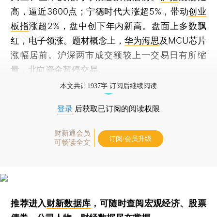
高，逼近3600点；宁德时代大涨超5%，带动
创业
板指
涨超2%，盘中创下年内新高。盘面上多数飘
红，电子领涨。题材概念上，
华为海思
及MCU芯片
涨幅居前。沪深两市成交额较上一交易日有所缩
量，北向资金暂停交易。
本文共计1937字 订阅后继续阅读
登录
后获取已订阅的阅读权限
财新通会员
订阅/会员升级
可畅读全文
推荐进入
财新数据库
，可随时查阅宏观经济、股票