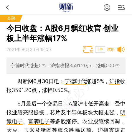
金融
今日收盘：A股6月飘红收官 创业
板上半年涨幅17%
2021年06月30日 15:00
试听
T中
宁德时代涨超5%，沪指收报3591.20点，涨幅0.50%
财新网6月30日电
：
宁德时代
涨超5%，
沪指
收
报3591.20点，涨幅0.50%。
6月最后一个交易日，
A股
沪市低开高走。受中
报业绩亮眼提振，芯片及半导体板块大幅走强，
明
微电子
、
富满电子
等多股涨停。农业股继续回调，
大豆、玉米及猪肉等概念跌幅居前。
沪指
震荡走