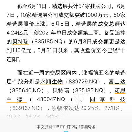
截至6月11日，精选层共计54家挂牌公司。6月
7日，10家精选层公司成交额突破1000万元，50家
精选层股价上涨。6月8日，精选层的成交总额达
4.24亿元，创2021年单日成交额第二高。备受追捧
的
贝特瑞
（835185.NQ）的6月8日成交额更是达
到1.10亿元，5月31日以来，其收盘价至今已经“十
连阳”。
而在近一周的交易区间内，涨幅前五名的精选
层个股分别是
永顺生物
（839729.NQ）、
富士达
（835640.NQ）、贝特瑞（835185.NQ）、
诺思
兰德
（430047.NQ）、
同享科技
（839167.NQ），涨幅依次达29.25%、27.11%、
19.2%、18.2%、16.1%。
本文共计1151字 订阅后继续阅读