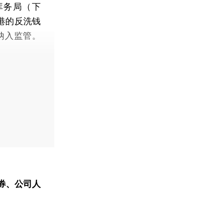
库务局（下
港的反洗钱
纳入监管。
。
券、公司人