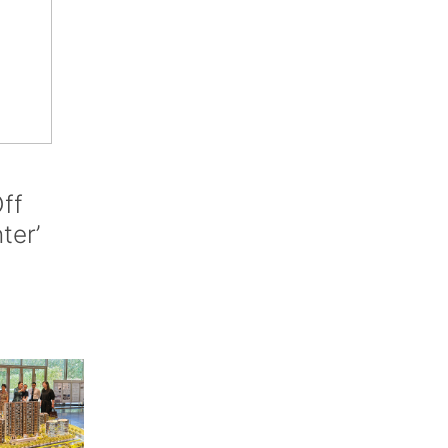
ff
nter’