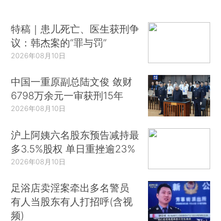
特稿｜患儿死亡、医生获刑争
议：韩杰案的“罪与罚”
2026年08月10日
中国一重原副总陆文俊 敛财
6798万余元一审获刑15年
2026年08月10日
沪上阿姨六名股东预告减持最
多3.5%股权 单日重挫逾23%
2026年08月10日
足浴店卖淫案牵出多名警员
有人当股东有人打招呼(含视
频)