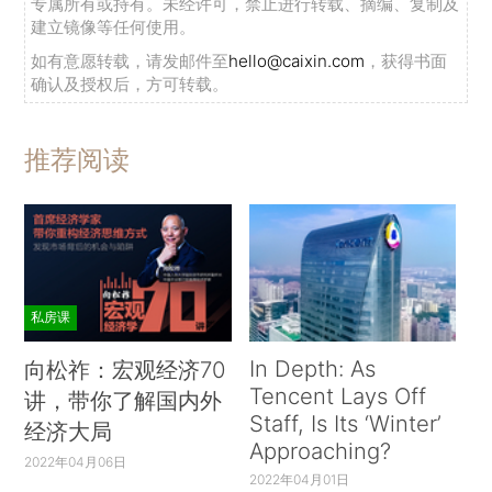
专属所有或持有。未经许可，禁止进行转载、摘编、复制及
建立镜像等任何使用。
如有意愿转载，请发邮件至
hello@caixin.com
，获得书面
确认及授权后，方可转载。
推荐阅读
私房课
In Depth: As
向松祚：宏观经济70
Tencent Lays Off
讲，带你了解国内外
Staff, Is Its ‘Winter’
经济大局
Approaching?
2022年04月06日
2022年04月01日