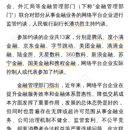
会、外汇局等金融管理部门（下称“金融管理部
门”）联合对部分从事金融业务的网络平台企业进行
监管约谈，人民银行副行长
潘功胜
主持约谈。
参加约谈的企业共13家，分别是
腾讯
、
度小满
金融
、
京东金融
、
字节跳动
、
美团金融
、
滴滴金
融
、
陆金所
、
天星数科
、
360数科
、
新浪金融
、
苏
宁金融
、
国美金融
和
携程金融
，网络平台企业实际
控制人或代表参加了约谈。
金融管理部门指出
，近年来，网络平台企业在
提升金融服务效率和金融体系普惠性、降低交易成
本方面发挥了重要作用，发展的总体态势是好的，
但同时也普遍存在无牌或超许可范围从事金融业
务、公司治理机制不健全、监管套利、不公平竞
争、损害消费者合法权益等严重违规问题。此次联